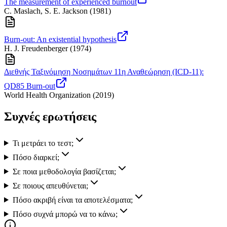
The measurement of experienced burnout
C. Maslach, S. E. Jackson
(
1981
)
Burn-out: An existential hypothesis
H. J. Freudenberger
(
1974
)
Διεθνής Ταξινόμηση Νοσημάτων 11η Αναθεώρηση (ICD-11):
QD85 Burn-out
World Health Organization
(
2019
)
Συχνές ερωτήσεις
Τι μετράει το τεστ;
Πόσο διαρκεί;
Σε ποια μεθοδολογία βασίζεται;
Σε ποιους απευθύνεται;
Πόσο ακριβή είναι τα αποτελέσματα;
Πόσο συχνά μπορώ να το κάνω;