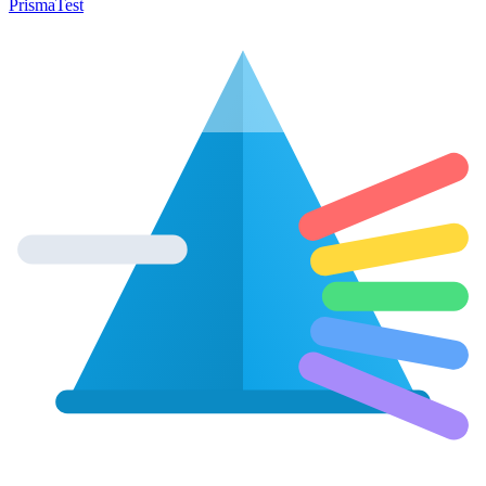
Prisma
Test