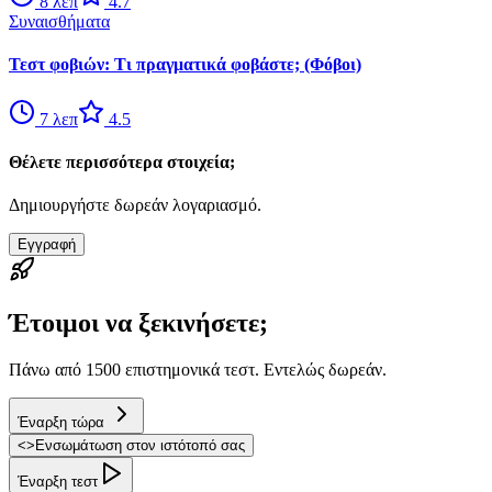
8
λεπ
4.7
Συναισθήματα
Τεστ φοβιών: Τι πραγματικά φοβάστε; (Φόβοι)
7
λεπ
4.5
Θέλετε περισσότερα στοιχεία;
Δημιουργήστε δωρεάν λογαριασμό.
Εγγραφή
Έτοιμοι να ξεκινήσετε;
Πάνω από 1500 επιστημονικά τεστ. Εντελώς δωρεάν.
Έναρξη τώρα
<
>
Ενσωμάτωση στον ιστότοπό σας
Έναρξη τεστ