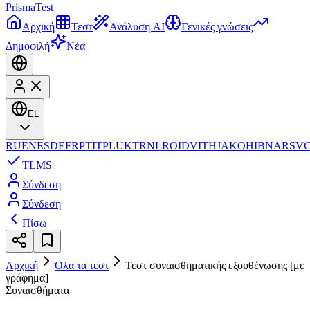
Prisma
Test
Αρχική
Τεστ
Ανάλυση AI
Γενικές γνώσεις
Δημοφιλή
Νέα
EL
RU
EN
ES
DE
FR
PT
IT
PL
UK
TR
NL
RO
ID
VI
TH
JA
KO
HI
BN
AR
SV
TL
MS
Σύνδεση
Σύνδεση
Πίσω
Αρχική
Όλα τα τεστ
Τεστ συναισθηματικής εξουθένωσης [με
γράφημα]
Συναισθήματα