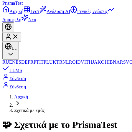
Prisma
Test
Αρχική
Τεστ
Ανάλυση AI
Γενικές γνώσεις
Δημοφιλή
Νέα
EL
RU
EN
ES
DE
FR
PT
IT
PL
UK
TR
NL
RO
ID
VI
TH
JA
KO
HI
BN
AR
SV
TL
MS
Σύνδεση
Σύνδεση
Αρχική
Σχετικά με εμάς
🧩
Σχετικά με το PrismaTest