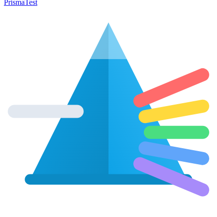
Prisma
Test