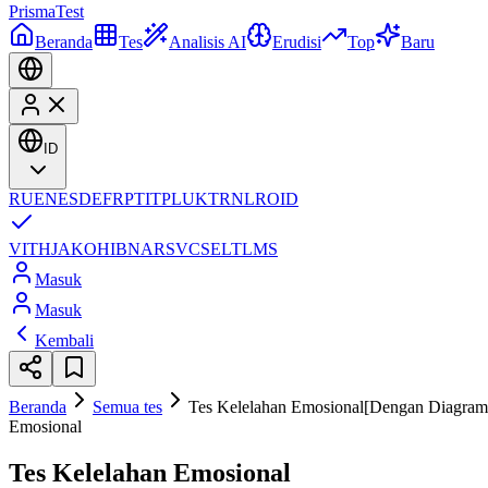
Prisma
Test
Beranda
Tes
Analisis AI
Erudisi
Top
Baru
ID
RU
EN
ES
DE
FR
PT
IT
PL
UK
TR
NL
RO
ID
VI
TH
JA
KO
HI
BN
AR
SV
CS
EL
TL
MS
Masuk
Masuk
Kembali
Beranda
Semua tes
Tes Kelelahan Emosional[Dengan Diagram
Emosional
Tes Kelelahan Emosional