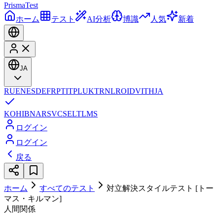
Prisma
Test
ホーム
テスト
AI分析
博識
人気
新着
JA
RU
EN
ES
DE
FR
PT
IT
PL
UK
TR
NL
RO
ID
VI
TH
JA
KO
HI
BN
AR
SV
CS
EL
TL
MS
ログイン
ログイン
戻る
ホーム
すべてのテスト
対立解決スタイルテスト [トー
マス・キルマン]
人間関係