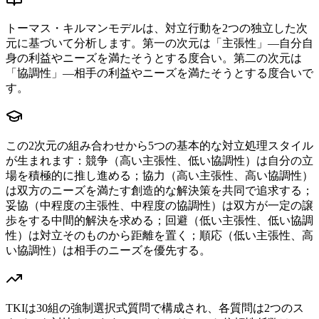
トーマス・キルマンモデルは、対立行動を2つの独立した次
元に基づいて分析します。第一の次元は「主張性」—自分自
身の利益やニーズを満たそうとする度合い。第二の次元は
「協調性」—相手の利益やニーズを満たそうとする度合いで
す。
この2次元の組み合わせから5つの基本的な対立処理スタイル
が生まれます：競争（高い主張性、低い協調性）は自分の立
場を積極的に推し進める；協力（高い主張性、高い協調性）
は双方のニーズを満たす創造的な解決策を共同で追求する；
妥協（中程度の主張性、中程度の協調性）は双方が一定の譲
歩をする中間的解決を求める；回避（低い主張性、低い協調
性）は対立そのものから距離を置く；順応（低い主張性、高
い協調性）は相手のニーズを優先する。
TKIは30組の強制選択式質問で構成され、各質問は2つのス