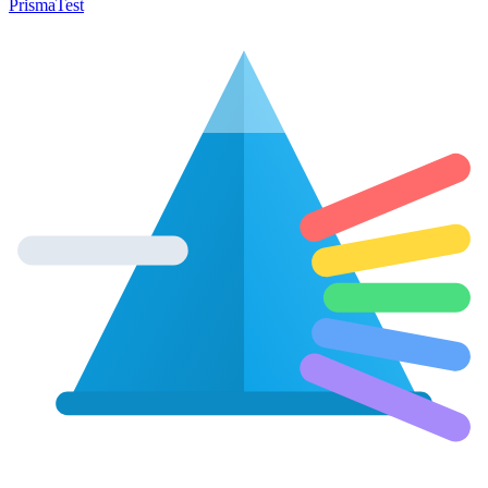
Prisma
Test