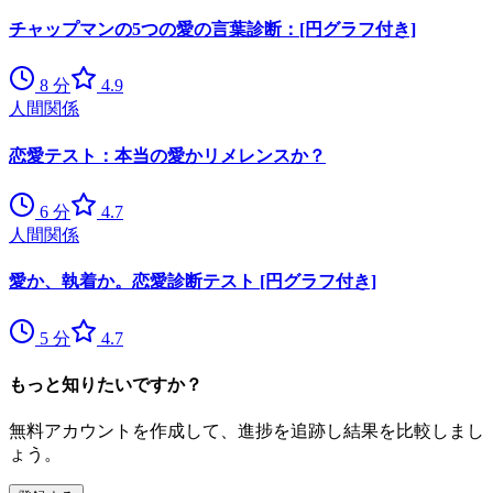
チャップマンの5つの愛の言葉診断：[円グラフ付き]
8
分
4.9
人間関係
恋愛テスト：本当の愛かリメレンスか？
6
分
4.7
人間関係
愛か、執着か。恋愛診断テスト [円グラフ付き]
5
分
4.7
もっと知りたいですか？
無料アカウントを作成して、進捗を追跡し結果を比較しまし
ょう。