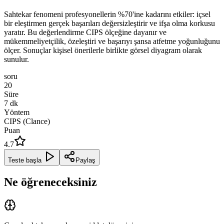
Sahtekar fenomeni profesyonellerin %70'ine kadarını etkiler: içsel
bir eleştirmen gerçek başarıları değersizleştirir ve ifşa olma korkusu
yaratır. Bu değerlendirme CIPS ölçeğine dayanır ve
mükemmeliyetçilik, özeleştiri ve başarıyı şansa atfetme yoğunluğunu
ölçer. Sonuçlar kişisel önerilerle birlikte görsel diyagram olarak
sunulur.
soru
20
Süre
7
dk
Yöntem
CIPS (Clance)
Puan
4.7
Teste başla
Paylaş
Ne öğreneceksiniz