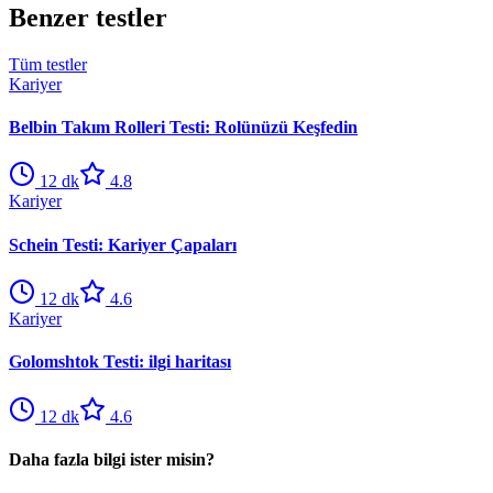
Benzer testler
Tüm testler
Kariyer
Belbin Takım Rolleri Testi: Rolünüzü Keşfedin
12
dk
4.8
Kariyer
Schein Testi: Kariyer Çapaları
12
dk
4.6
Kariyer
Golomshtok Testi: ilgi haritası
12
dk
4.6
Daha fazla bilgi ister misin?