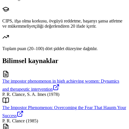
CIPS, ifşa olma korkusu, övgüyü reddetme, başarıyı şansa atfetme
ve mükemmeliyetçiliği değerlendiren 20 ifade içerir.
Toplam puan (20–100) dört şiddet düzeyine dağıtılır.
Bilimsel kaynaklar
The impostor phenomenon in high achieving women: Dynamics
and therapeutic intervention
P. R. Clance, S. A. Imes
(
1978
)
The Impostor Phenomenon: Overcoming the Fear That Haunts Your
Success
P. R. Clance
(
1985
)