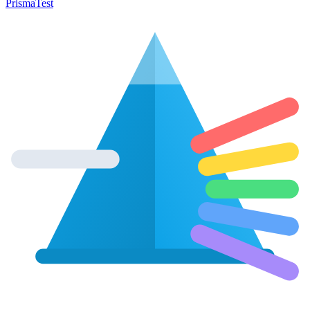
Prisma
Test