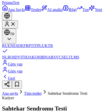
Prisma
Test
Ana Sayfa
Testler
AI analizi
Bilgi
Top
Yeni
TR
RU
EN
ES
DE
FR
PT
IT
PL
UK
TR
NL
RO
ID
VI
TH
JA
KO
HI
BN
AR
SV
CS
EL
TL
MS
Giriş yap
Giriş yap
Geri
Ana sayfa
Tüm testler
Sahtekar Sendromu Testi
Kariyer
Sahtekar Sendromu Testi