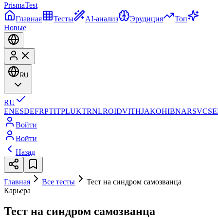
Prisma
Test
Главная
Тесты
AI-анализ
Эрудиция
Топ
Новые
RU
RU
EN
ES
DE
FR
PT
IT
PL
UK
TR
NL
RO
ID
VI
TH
JA
KO
HI
BN
AR
SV
CS
E
Войти
Войти
Назад
Главная
Все тесты
Тест на синдром самозванца
Карьера
Тест на синдром самозванца