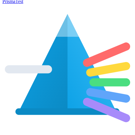
Prisma
Test