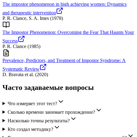
The impostor phenomenon in high achieving women: Dynamics
and therapeutic intervention
P. R. Clance, S. A. Imes
(
1978
)
The Impostor Phenomenon: Overcoming the Fear That Haunts Your
Success
P. R. Clance
(
1985
)
Prevalence, Predictors, and Treatment of Impostor Syndrome: A
Systematic Review
D. Bravata et al.
(
2020
)
Часто задаваемые вопросы
Что измеряет этот тест?
Сколько времени занимает прохождение?
Насколько точны результаты?
Кто создал методику?