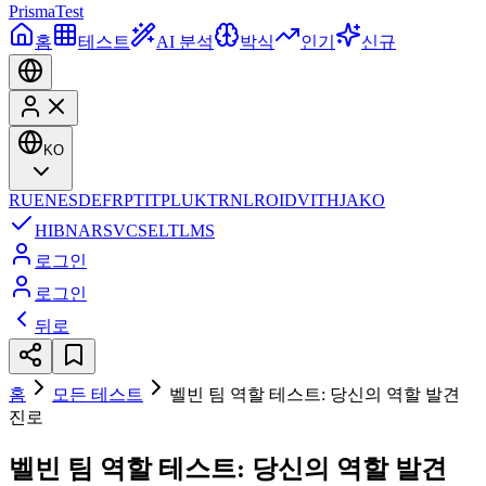
Prisma
Test
홈
테스트
AI 분석
박식
인기
신규
KO
RU
EN
ES
DE
FR
PT
IT
PL
UK
TR
NL
RO
ID
VI
TH
JA
KO
HI
BN
AR
SV
CS
EL
TL
MS
로그인
로그인
뒤로
홈
모든 테스트
벨빈 팀 역할 테스트: 당신의 역할 발견
진로
벨빈 팀 역할 테스트: 당신의 역할 발견