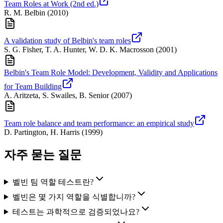
Team Roles at Work (2nd ed.)
R. M. Belbin
(
2010
)
A validation study of Belbin's team roles
S. G. Fisher, T. A. Hunter, W. D. K. Macrosson
(
2001
)
Belbin's Team Role Model: Development, Validity and Applications
for Team Building
A. Aritzeta, S. Swailes, B. Senior
(
2007
)
Team role balance and team performance: an empirical study
D. Partington, H. Harris
(
1999
)
자주 묻는 질문
벨빈 팀 역할 테스트란?
벨빈은 몇 가지 역할을 식별합니까?
테스트는 과학적으로 검증되었나요?