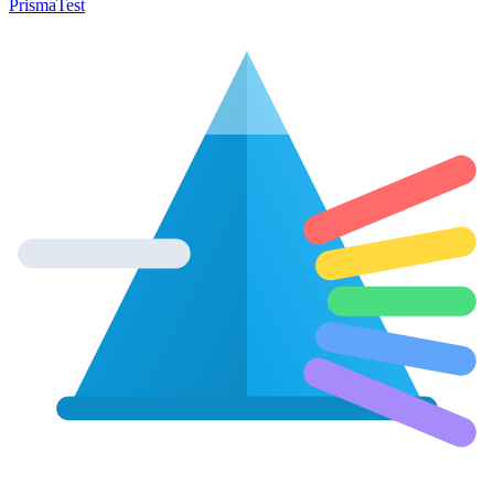
Prisma
Test