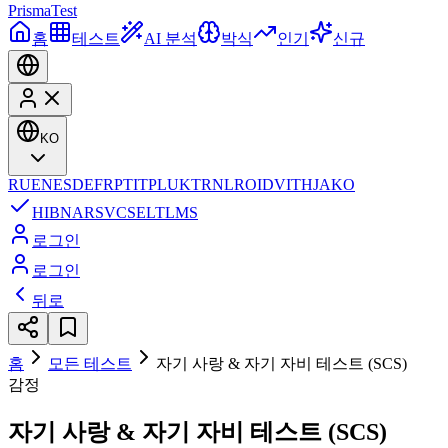
Prisma
Test
홈
테스트
AI 분석
박식
인기
신규
KO
RU
EN
ES
DE
FR
PT
IT
PL
UK
TR
NL
RO
ID
VI
TH
JA
KO
HI
BN
AR
SV
CS
EL
TL
MS
로그인
로그인
뒤로
홈
모든 테스트
자기 사랑 & 자기 자비 테스트 (SCS)
감정
자기 사랑 & 자기 자비 테스트 (SCS)