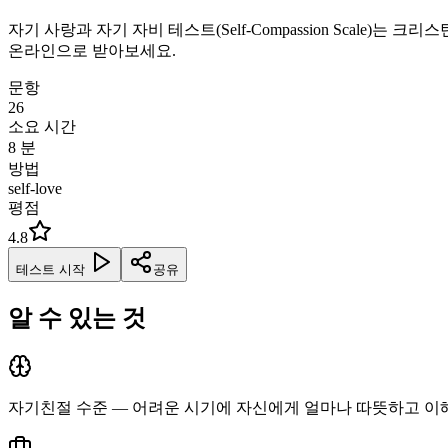
자기 사랑과 자기 자비 테스트(Self-Compassion Scal
온라인으로 받아보세요.
문항
26
소요 시간
8
분
방법
self-love
평점
4.8
테스트 시작
공유
알 수 있는 것
자기친절 수준 — 어려운 시기에 자신에게 얼마나 따뜻하고 이