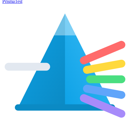
Prisma
Test