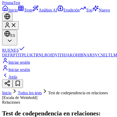
Prisma
Test
Inicio
Tests
Análisis AI
Erudición
Top
Nuevo
ES
RU
EN
ES
DE
FR
PT
IT
PL
UK
TR
NL
RO
ID
VI
TH
JA
KO
HI
BN
AR
SV
CS
EL
TL
M
Iniciar sesión
Iniciar sesión
Atrás
Inicio
Todos los tests
Test de codependencia en relaciones
[Escala de Weinhold]
Relaciones
Test de codependencia en relaciones: