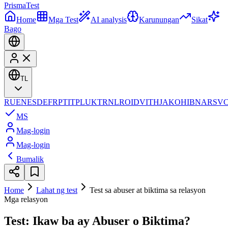
Prisma
Test
Home
Mga Test
AI analysis
Karunungan
Sikat
Bago
TL
RU
EN
ES
DE
FR
PT
IT
PL
UK
TR
NL
RO
ID
VI
TH
JA
KO
HI
BN
AR
SV
MS
Mag-login
Mag-login
Bumalik
Home
Lahat ng test
Test sa abuser at biktima sa relasyon
Mga relasyon
Test: Ikaw ba ay Abuser o Biktima?