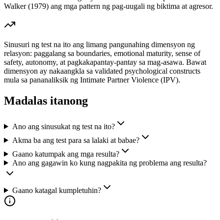
Walker (1979) ang mga pattern ng pag-uugali ng biktima at agresor.
Sinusuri ng test na ito ang limang pangunahing dimensyon ng
relasyon: paggalang sa boundaries, emotional maturity, sense of
safety, autonomy, at pagkakapantay-pantay sa mag-asawa. Bawat
dimensyon ay nakaangkla sa validated psychological constructs
mula sa pananaliksik ng Intimate Partner Violence (IPV).
Madalas itanong
Ano ang sinusukat ng test na ito?
Akma ba ang test para sa lalaki at babae?
Gaano katumpak ang mga resulta?
Ano ang gagawin ko kung nagpakita ng problema ang resulta?
Gaano katagal kumpletuhin?