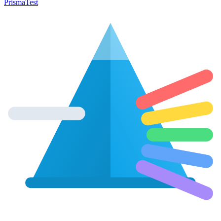
Prisma
Test