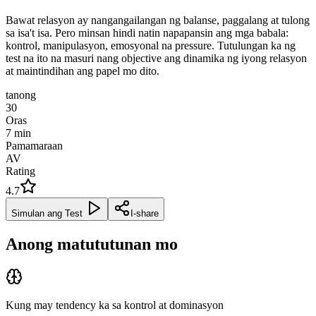
Bawat relasyon ay nangangailangan ng balanse, paggalang at tulong
sa isa't isa. Pero minsan hindi natin napapansin ang mga babala:
kontrol, manipulasyon, emosyonal na pressure. Tutulungan ka ng
test na ito na masuri nang objective ang dinamika ng iyong relasyon
at maintindihan ang papel mo dito.
tanong
30
Oras
7
min
Pamamaraan
AV
Rating
4.7
Simulan ang Test
I-share
Anong matututunan mo
Kung may tendency ka sa kontrol at dominasyon