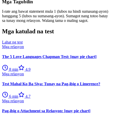
Mga Tagubilin
I-rate ang bawat statement mula 1 (lubos na hindi sumasang-ayon)
hanggang 5 (lubos na sumasang-ayon). Sumagot nang totoo batay
sa tunay mong relasyon. Walang tama o maling sagot.
Mga katulad na test
Lahat ng test
Mga relasyon
The 5 Love Languages Chapman Test: [may pie chart]
8
min
4.9
Mga relasyon
Test Mahal Ko Ba Siya: Tunay na Pag-ibig o Limerence?
6
min
4.7
Mga relasyon
Pag-ibig o Attachment sa Relasyon: [may pie chart]