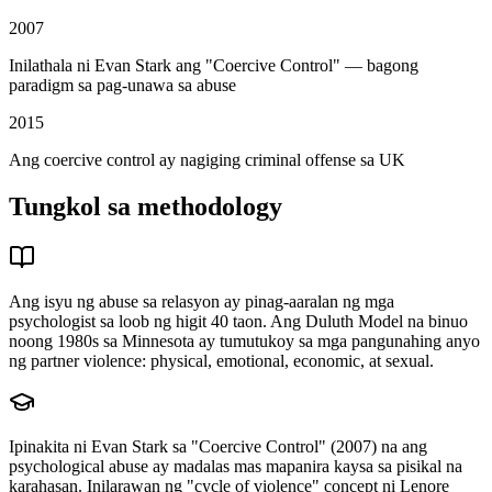
2007
Inilathala ni Evan Stark ang "Coercive Control" — bagong
paradigm sa pag-unawa sa abuse
2015
Ang coercive control ay nagiging criminal offense sa UK
Tungkol sa methodology
Ang isyu ng abuse sa relasyon ay pinag-aaralan ng mga
psychologist sa loob ng higit 40 taon. Ang Duluth Model na binuo
noong 1980s sa Minnesota ay tumutukoy sa mga pangunahing anyo
ng partner violence: physical, emotional, economic, at sexual.
Ipinakita ni Evan Stark sa "Coercive Control" (2007) na ang
psychological abuse ay madalas mas mapanira kaysa sa pisikal na
karahasan. Inilarawan ng "cycle of violence" concept ni Lenore