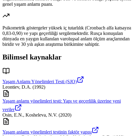
genel yaşam anlamı puanı.
Psikometrik göstergeler yüksek iç tutarlılık (Cronbach alfa katsayısı
0,83-0,90) ve yapı geçerliliği sergilemektedir. Rusça konuşulan
dünyada en yaygın kullanılan varoluşsal anlam ölçüm araçlarından
biridir ve 30 yılı aşkın araştırma birikimine sahiptir.
Bilimsel kaynaklar
Yaşam Anlamı Yönelimleri Testi (SJO)
Leontiev, D.A.
(
1992
)
Yaşam anlamı yönelimleri testi: Yapı ve geçerlilik üzerine yeni
veriler
Osin, E.N., Kosheleva, N.V.
(
2020
)
Yaşam anlamı yönelimleri testinin faktör yapısı