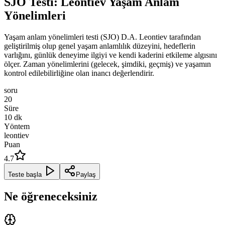
SJO Testi: Leontiev Yaşam Anlam
Yönelimleri
Yaşam anlam yönelimleri testi (SJO) D.A. Leontiev tarafından
geliştirilmiş olup genel yaşam anlamlılık düzeyini, hedeflerin
varlığını, günlük deneyime ilgiyi ve kendi kaderini etkileme algısını
ölçer. Zaman yönelimlerini (gelecek, şimdiki, geçmiş) ve yaşamın
kontrol edilebilirliğine olan inancı değerlendirir.
soru
20
Süre
10
dk
Yöntem
leontiev
Puan
4.7
Teste başla
Paylaş
Ne öğreneceksiniz