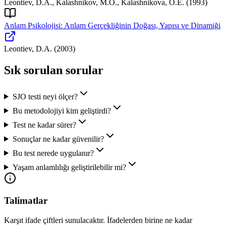
Leontiev, D.A., Kalashnikov, M.O., Kalashnikova, O.E.
(
1993
)
Anlam Psikolojisi: Anlam Gerçekliğinin Doğası, Yapısı ve Dinamiği
Leontiev, D.A.
(
2003
)
Sık sorulan sorular
SJO testi neyi ölçer?
Bu metodolojiyi kim geliştirdi?
Test ne kadar sürer?
Sonuçlar ne kadar güvenilir?
Bu test nerede uygulanır?
Yaşam anlamlılığı geliştirilebilir mi?
Talimatlar
Karşıt ifade çiftleri sunulacaktır. İfadelerden birine ne kadar