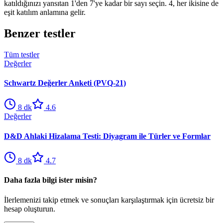
katıldığınızı yansıtan 1'den 7'ye kadar bir sayı seçin. 4, her ikisine de
eşit katılım anlamına gelir.
Benzer testler
Tüm testler
Değerler
Schwartz Değerler Anketi (PVQ-21)
8
dk
4.6
Değerler
D&D Ahlaki Hizalama Testi: Diyagram ile Türler ve Formlar
8
dk
4.7
Daha fazla bilgi ister misin?
İlerlemenizi takip etmek ve sonuçları karşılaştırmak için ücretsiz bir
hesap oluşturun.