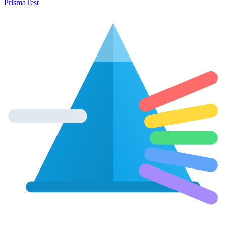
Prisma
Test