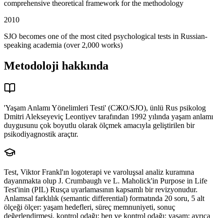
comprehensive theoretical framework for the methodology
2010
SJO becomes one of the most cited psychological tests in Russian-
speaking academia (over 2,000 works)
Metodoloji hakkında
'Yaşam Anlamı Yönelimleri Testi' (СЖО/SJO), ünlü Rus psikolog
Dmitri Alekseyeviç Leontiyev tarafından 1992 yılında yaşam anlamı
duygusunu çok boyutlu olarak ölçmek amacıyla geliştirilen bir
psikodiyagnostik araçtır.
Test, Viktor Frankl'ın logoterapi ve varoluşsal analiz kuramına
dayanmakta olup J. Crumbaugh ve L. Maholick'in Purpose in Life
Test'inin (PIL) Rusça uyarlamasının kapsamlı bir revizyonudur.
Anlamsal farklılık (semantic differential) formatında 20 soru, 5 alt
ölçeği ölçer: yaşam hedefleri, süreç memnuniyeti, sonuç
değerlendirmesi, kontrol odağı: ben ve kontrol odağı: yaşam; ayrıca