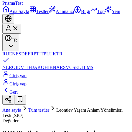
Prisma
Test
Ana Sayfa
Testler
AI analizi
Bilgi
Top
Yeni
TR
RU
EN
ES
DE
FR
PT
IT
PL
UK
TR
NL
RO
ID
VI
TH
JA
KO
HI
BN
AR
SV
CS
EL
TL
MS
Giriş yap
Giriş yap
Geri
Ana sayfa
Tüm testler
Leontiev Yaşam Anlam Yönelimleri
Testi [SJO]
Değerler