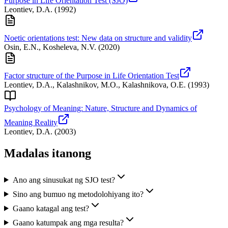
Purpose in Life Orientation Test (SJO)
Leontiev, D.A.
(
1992
)
Noetic orientations test: New data on structure and validity
Osin, E.N., Kosheleva, N.V.
(
2020
)
Factor structure of the Purpose in Life Orientation Test
Leontiev, D.A., Kalashnikov, M.O., Kalashnikova, O.E.
(
1993
)
Psychology of Meaning: Nature, Structure and Dynamics of
Meaning Reality
Leontiev, D.A.
(
2003
)
Madalas itanong
Ano ang sinusukat ng SJO test?
Sino ang bumuo ng metodolohiyang ito?
Gaano katagal ang test?
Gaano katumpak ang mga resulta?