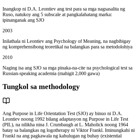
Inangkop ni D.A. Leontiev ang test para sa mga nagsasalita ng
Ruso, natukoy ang 5 subscale at pangkalahatang marka:
ipinanganak ang SJO
2003
Inilathala ni Leontiev ang Psychology of Meaning, na nagbibigay
ng komprehensibong teoretikal na balangkas para sa metodolohiya
2010
Naging isa ang SJO sa mga pinaka-na-cite na psychological test sa
Russian-speaking academia (mahigit 2,000 gawa)
Tungkol sa methodology
Ang Purpose in Life Orientation Test (SJO) ay binuo ni D.A.
Leontiev noong 1992 bilang adaptasyon ng Purpose in Life Test
(PIL), na nilikha nina J. Crumbaugh at L. Maholick noong 1964
batay sa balangkas ng logotherapy ni Viktor Frankl. Iminungkahi ni
Frankl na ang pagkawala ng kahulugan ng buhay (existential