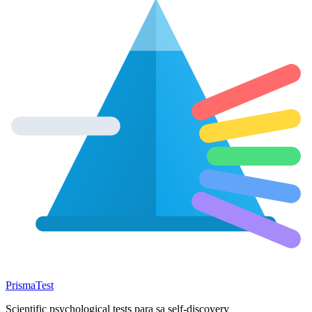
Prisma
Test
Scientific psychological tests para sa self-discovery