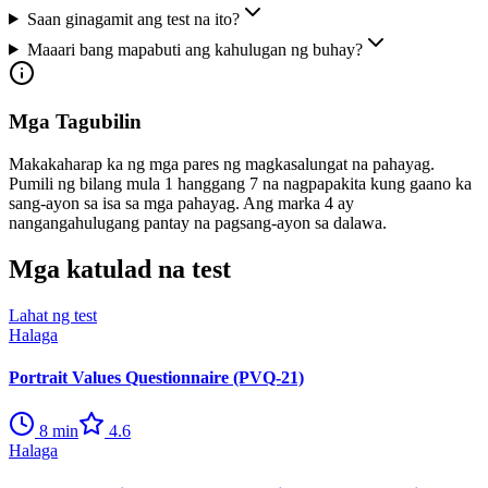
Saan ginagamit ang test na ito?
Maaari bang mapabuti ang kahulugan ng buhay?
Mga Tagubilin
Makakaharap ka ng mga pares ng magkasalungat na pahayag.
Pumili ng bilang mula 1 hanggang 7 na nagpapakita kung gaano ka
sang-ayon sa isa sa mga pahayag. Ang marka 4 ay
nangangahulugang pantay na pagsang-ayon sa dalawa.
Mga katulad na test
Lahat ng test
Halaga
Portrait Values Questionnaire (PVQ-21)
8
min
4.6
Halaga