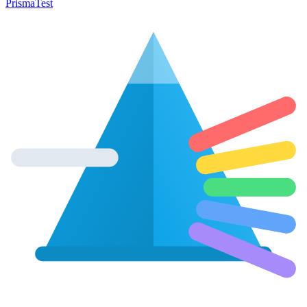
Prisma
Test