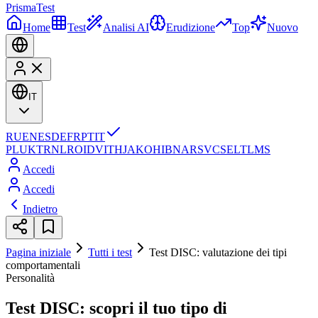
Prisma
Test
Home
Test
Analisi AI
Erudizione
Top
Nuovo
IT
RU
EN
ES
DE
FR
PT
IT
PL
UK
TR
NL
RO
ID
VI
TH
JA
KO
HI
BN
AR
SV
CS
EL
TL
MS
Accedi
Accedi
Indietro
Pagina iniziale
Tutti i test
Test DISC: valutazione dei tipi
comportamentali
Personalità
Test DISC: scopri il tuo tipo di