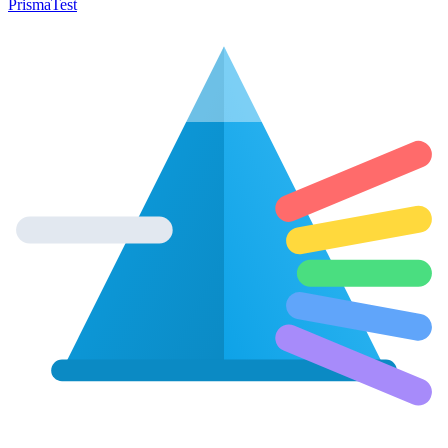
Prisma
Test