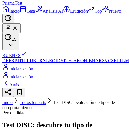
Prisma
Test
Inicio
Tests
Análisis AI
Erudición
Top
Nuevo
ES
RU
EN
ES
DE
FR
PT
IT
PL
UK
TR
NL
RO
ID
VI
TH
JA
KO
HI
BN
AR
SV
CS
EL
TL
M
Iniciar sesión
Iniciar sesión
Atrás
Inicio
Todos los tests
Test DISC: evaluación de tipos de
comportamiento
Personalidad
Test DISC: descubre tu tipo de