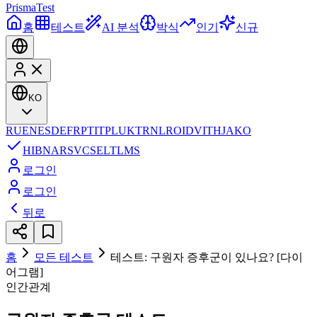
Prisma
Test
홈
테스트
AI 분석
박식
인기
신규
KO
RU
EN
ES
DE
FR
PT
IT
PL
UK
TR
NL
RO
ID
VI
TH
JA
KO
HI
BN
AR
SV
CS
EL
TL
MS
로그인
로그인
뒤로
홈
모든 테스트
테스트: 구원자 증후군이 있나요? [다이
어그램]
인간관계