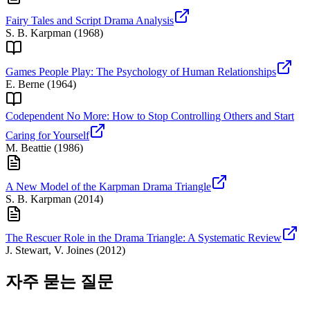
Fairy Tales and Script Drama Analysis
S. B. Karpman
(
1968
)
Games People Play: The Psychology of Human Relationships
E. Berne
(
1964
)
Codependent No More: How to Stop Controlling Others and Start
Caring for Yourself
M. Beattie
(
1986
)
A New Model of the Karpman Drama Triangle
S. B. Karpman
(
2014
)
The Rescuer Role in the Drama Triangle: A Systematic Review
J. Stewart, V. Joines
(
2012
)
자주 묻는 질문