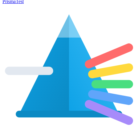
Prisma
Test