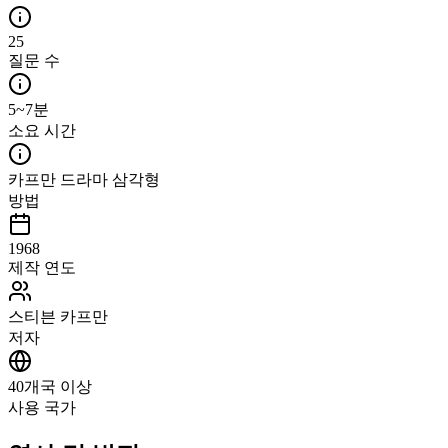
25
질문 수
5~7분
소요 시간
카프만 드라마 삼각형
방법
1968
제작 연도
스티븐 카프만
저자
40개국 이상
사용 국가