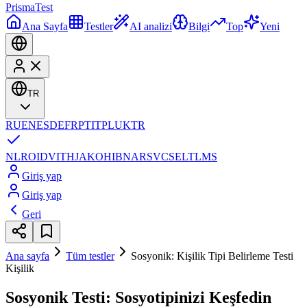
Prisma
Test
Ana Sayfa
Testler
AI analizi
Bilgi
Top
Yeni
TR
RU
EN
ES
DE
FR
PT
IT
PL
UK
TR
NL
RO
ID
VI
TH
JA
KO
HI
BN
AR
SV
CS
EL
TL
MS
Giriş yap
Giriş yap
Geri
Ana sayfa
Tüm testler
Sosyonik: Kişilik Tipi Belirleme Testi
Kişilik
Sosyonik Testi: Sosyotipinizi Keşfedin