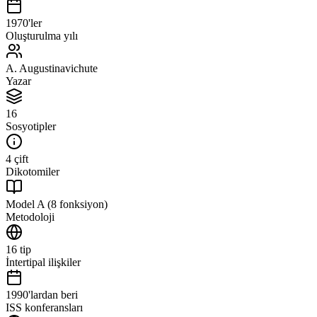
1970'ler
Oluşturulma yılı
A. Augustinavichute
Yazar
16
Sosyotipler
4 çift
Dikotomiler
Model A (8 fonksiyon)
Metodoloji
16 tip
İntertipal ilişkiler
1990'lardan beri
ISS konferansları