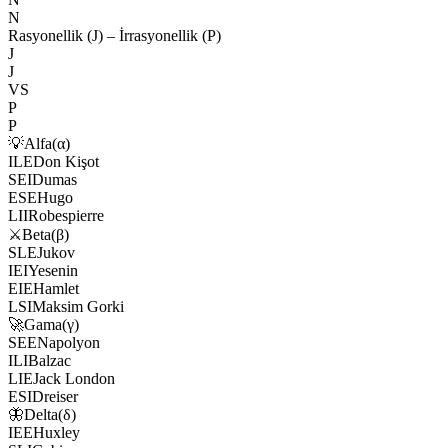
N
Rasyonellik (J) – İrrasyonellik (P)
J
J
VS
P
P
💡
Alfa
(
α
)
ILE
Don Kişot
SEI
Dumas
ESE
Hugo
LII
Robespierre
⚔️
Beta
(
β
)
SLE
Jukov
IEI
Yesenin
EIE
Hamlet
LSI
Maksim Gorki
🚀
Gama
(
γ
)
SEE
Napolyon
ILI
Balzac
LIE
Jack London
ESI
Dreiser
🦋
Delta
(
δ
)
IEE
Huxley