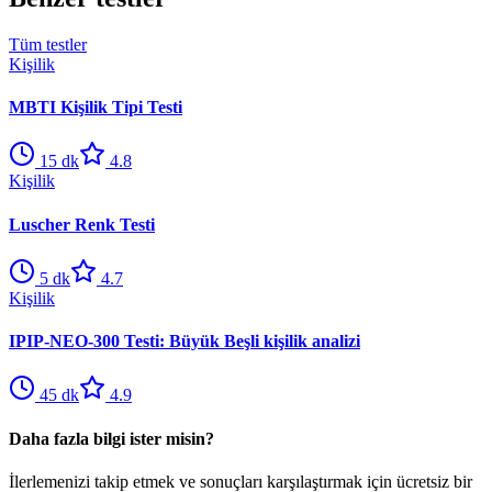
Tüm testler
Kişilik
MBTI Kişilik Tipi Testi
15
dk
4.8
Kişilik
Luscher Renk Testi
5
dk
4.7
Kişilik
IPIP-NEO-300 Testi: Büyük Beşli kişilik analizi
45
dk
4.9
Daha fazla bilgi ister misin?
İlerlemenizi takip etmek ve sonuçları karşılaştırmak için ücretsiz bir