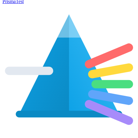
Prisma
Test