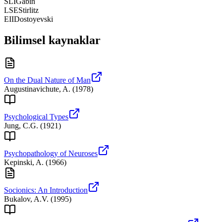
SLI
Gabin
LSE
Stirlitz
EII
Dostoyevski
Bilimsel kaynaklar
On the Dual Nature of Man
Augustinavichute, A.
(
1978
)
Psychological Types
Jung, C.G.
(
1921
)
Psychopathology of Neuroses
Kepinski, A.
(
1966
)
Socionics: An Introduction
Bukalov, A.V.
(
1995
)