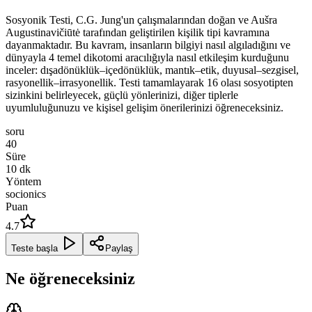
Sosyonik Testi, C.G. Jung'un çalışmalarından doğan ve Aušra
Augustinavičiūtė tarafından geliştirilen kişilik tipi kavramına
dayanmaktadır. Bu kavram, insanların bilgiyi nasıl algıladığını ve
dünyayla 4 temel dikotomi aracılığıyla nasıl etkileşim kurduğunu
inceler: dışadönüklük–içedönüklük, mantık–etik, duyusal–sezgisel,
rasyonellik–irrasyonellik. Testi tamamlayarak 16 olası sosyotipten
sizinkini belirleyecek, güçlü yönlerinizi, diğer tiplerle
uyumluluğunuzu ve kişisel gelişim önerilerinizi öğreneceksiniz.
soru
40
Süre
10
dk
Yöntem
socionics
Puan
4.7
Teste başla
Paylaş
Ne öğreneceksiniz