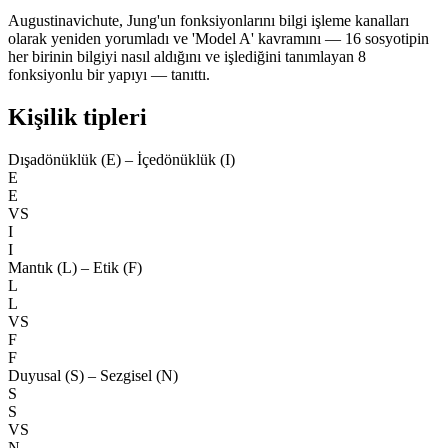
Augustinavichute, Jung'un fonksiyonlarını bilgi işleme kanalları
olarak yeniden yorumladı ve 'Model A' kavramını — 16 sosyotipin
her birinin bilgiyi nasıl aldığını ve işlediğini tanımlayan 8
fonksiyonlu bir yapıyı — tanıttı.
Kişilik tipleri
Dışadönüklük (E) – İçedönüklük (I)
E
E
VS
I
I
Mantık (L) – Etik (F)
L
L
VS
F
F
Duyusal (S) – Sezgisel (N)
S
S
VS
N