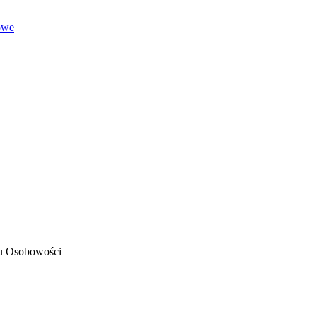
owe
pu Osobowości