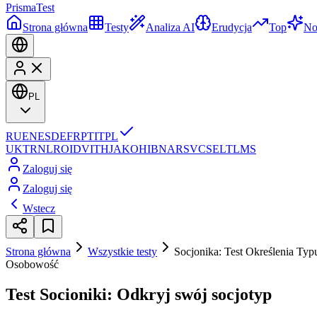
Prisma
Test
Strona główna
Testy
Analiza AI
Erudycja
Top
N
PL
RU
EN
ES
DE
FR
PT
IT
PL
UK
TR
NL
RO
ID
VI
TH
JA
KO
HI
BN
AR
SV
CS
EL
TL
MS
Zaloguj się
Zaloguj się
Wstecz
Strona główna
Wszystkie testy
Socjonika: Test Określenia Ty
Osobowość
Test Socioniki: Odkryj swój socjotyp