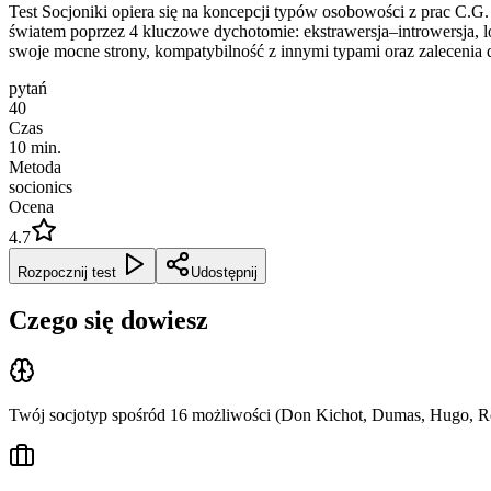
Test Socjoniki opiera się na koncepcji typów osobowości z prac C.G. 
światem poprzez 4 kluczowe dychotomie: ekstrawersja–introwersja, lo
swoje mocne strony, kompatybilność z innymi typami oraz zalecenia 
pytań
40
Czas
10
min.
Metoda
socionics
Ocena
4.7
Rozpocznij test
Udostępnij
Czego się dowiesz
Twój socjotyp spośród 16 możliwości (Don Kichot, Dumas, Hugo, Rob