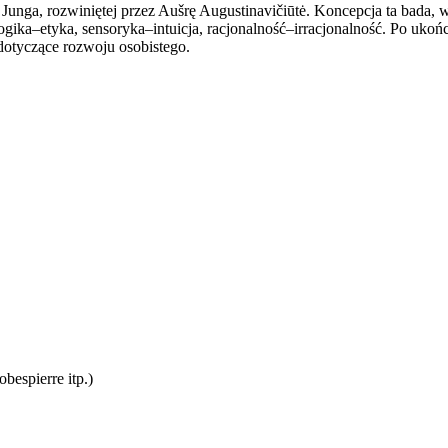
Junga, rozwiniętej przez Aušrę Augustinavičiūtė. Koncepcja ta bada, w
gika–etyka, sensoryka–intuicja, racjonalność–irracjonalność. Po ukońc
dotyczące rozwoju osobistego.
espierre itp.)