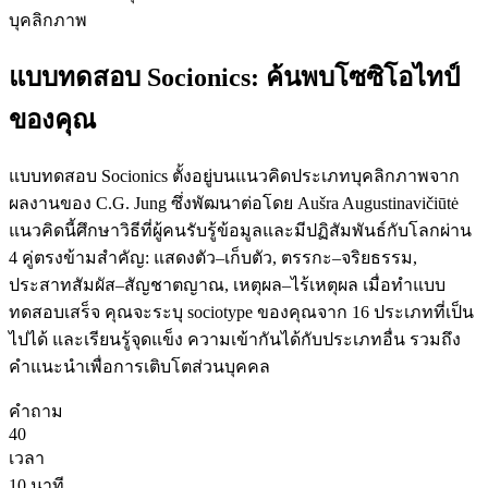
บุคลิกภาพ
แบบทดสอบ Socionics: ค้นพบโซซิโอไทป์
ของคุณ
แบบทดสอบ Socionics ตั้งอยู่บนแนวคิดประเภทบุคลิกภาพจาก
ผลงานของ C.G. Jung ซึ่งพัฒนาต่อโดย Aušra Augustinavičiūtė
แนวคิดนี้ศึกษาวิธีที่ผู้คนรับรู้ข้อมูลและมีปฏิสัมพันธ์กับโลกผ่าน
4 คู่ตรงข้ามสำคัญ: แสดงตัว–เก็บตัว, ตรรกะ–จริยธรรม,
ประสาทสัมผัส–สัญชาตญาณ, เหตุผล–ไร้เหตุผล เมื่อทำแบบ
ทดสอบเสร็จ คุณจะระบุ sociotype ของคุณจาก 16 ประเภทที่เป็น
ไปได้ และเรียนรู้จุดแข็ง ความเข้ากันได้กับประเภทอื่น รวมถึง
คำแนะนำเพื่อการเติบโตส่วนบุคคล
คำถาม
40
เวลา
10
นาที