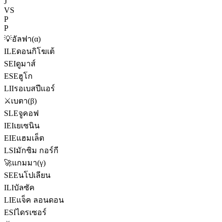
J
VS
P
P
💡
อัลฟา
(
α
)
ILE
ดอนกิโฆเต้
SEI
ดูมาส์
ESE
ฮูโก
LII
รอเบสปีแอร์
⚔️
เบตา
(
β
)
SLE
จูคอฟ
IEI
เยเซนิน
EIE
แฮมเล็ต
LSI
มักซิม กอร์กี
🚀
แกมมา
(
γ
)
SEE
นโปเลียน
ILI
บัลซัค
LIE
แจ็ค ลอนดอน
ESI
ไดรเซอร์