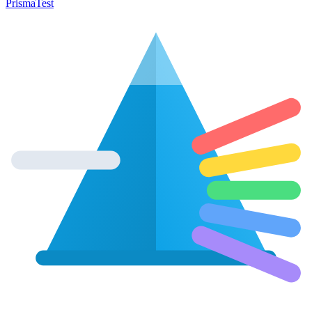
Prisma
Test