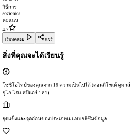
วิธีการ
socionics
คะแนน
4.7
เริ่มทดสอบ
แชร์
สิ่งที่คุณจะได้เรียนรู้
โซซิโอไทป์ของคุณจาก 16 ความเป็นไปได้ (ดอนกิโฆเต้ ดูมาส์
อูโก โรเบสปิแอร์ ฯลฯ)
จุดแข็งและจุดอ่อนของประเภทเมแทบอลิซึมข้อมูล