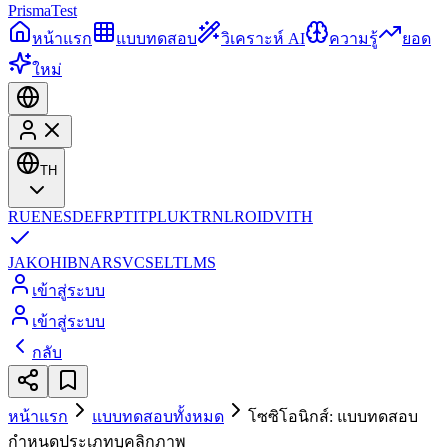
Prisma
Test
หน้าแรก
แบบทดสอบ
วิเคราะห์ AI
ความรู้
ยอด
ใหม่
TH
RU
EN
ES
DE
FR
PT
IT
PL
UK
TR
NL
RO
ID
VI
TH
JA
KO
HI
BN
AR
SV
CS
EL
TL
MS
เข้าสู่ระบบ
เข้าสู่ระบบ
กลับ
หน้าแรก
แบบทดสอบทั้งหมด
โซซิโอนิกส์: แบบทดสอบ
กำหนดประเภทบุคลิกภาพ