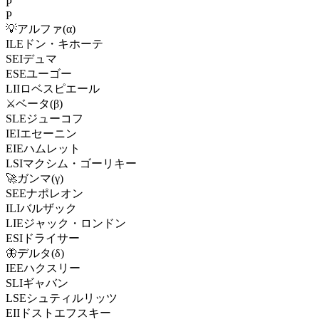
P
P
💡
アルファ
(
α
)
ILE
ドン・キホーテ
SEI
デュマ
ESE
ユーゴー
LII
ロベスピエール
⚔️
ベータ
(
β
)
SLE
ジューコフ
IEI
エセーニン
EIE
ハムレット
LSI
マクシム・ゴーリキー
🚀
ガンマ
(
γ
)
SEE
ナポレオン
ILI
バルザック
LIE
ジャック・ロンドン
ESI
ドライサー
🦋
デルタ
(
δ
)
IEE
ハクスリー
SLI
ギャバン
LSE
シュティルリッツ
EII
ドストエフスキー