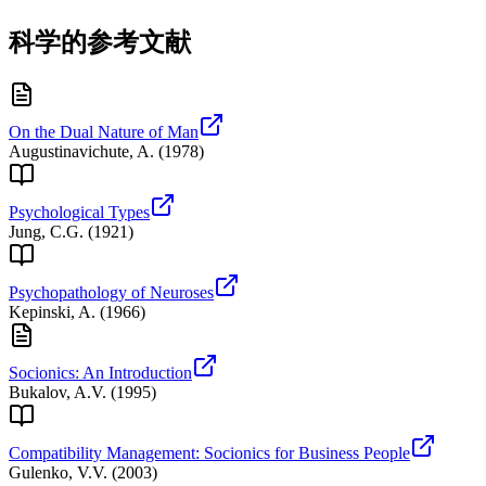
科学的参考文献
On the Dual Nature of Man
Augustinavichute, A.
(
1978
)
Psychological Types
Jung, C.G.
(
1921
)
Psychopathology of Neuroses
Kepinski, A.
(
1966
)
Socionics: An Introduction
Bukalov, A.V.
(
1995
)
Compatibility Management: Socionics for Business People
Gulenko, V.V.
(
2003
)