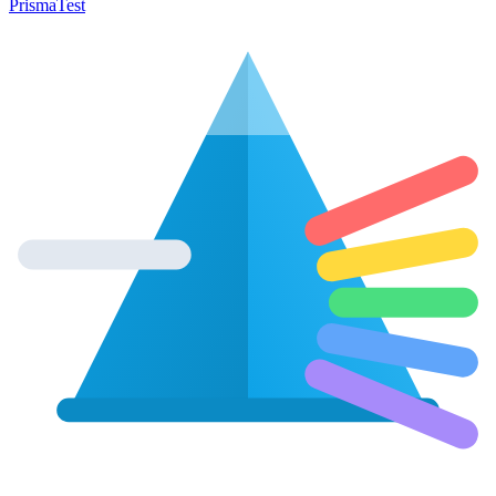
Prisma
Test