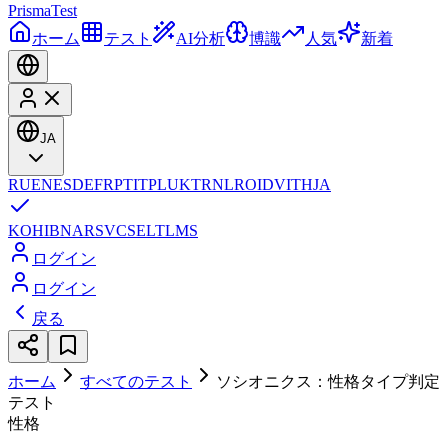
Prisma
Test
ホーム
テスト
AI分析
博識
人気
新着
JA
RU
EN
ES
DE
FR
PT
IT
PL
UK
TR
NL
RO
ID
VI
TH
JA
KO
HI
BN
AR
SV
CS
EL
TL
MS
ログイン
ログイン
戻る
ホーム
すべてのテスト
ソシオニクス：性格タイプ判定
テスト
性格