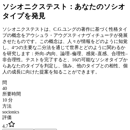
ソシオニクステスト：あなたのソシオ
タイプを発見
ソシオニクステストは、C.G.ユングの著作に基づく性格タイ
プの概念をアウシュラ・アウグスティナヴィチューテが発展
させたものです。この概念は、人々が情報をどのように知覚
し、4つの主要な二分法を通じて世界とどのように関わるか
を研究します：外向–内向、論理–倫理、感覚–直感、合理性–
非合理性。テストを完了すると、16の可能なソシオタイプか
らあなたのタイプを判定し、強み、他のタイプとの相性、個
人の成長に向けた提案を知ることができます。
問
40
所要時間
10
分
方法
socionics
評価
4.7