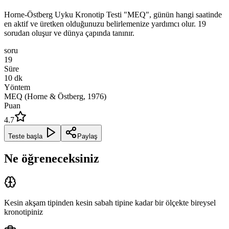
Horne-Östberg Uyku Kronotip Testi "MEQ", günün hangi saatinde
en aktif ve üretken olduğunuzu belirlemenize yardımcı olur. 19
sorudan oluşur ve dünya çapında tanınır.
soru
19
Süre
10
dk
Yöntem
MEQ (Horne & Östberg, 1976)
Puan
4.7
Teste başla
Paylaş
Ne öğreneceksiniz
Kesin akşam tipinden kesin sabah tipine kadar bir ölçekte bireysel
kronotipi​niz