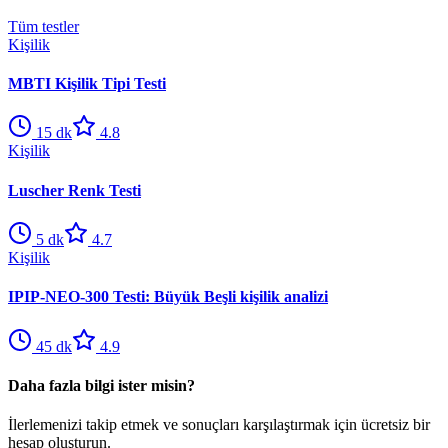
Tüm testler
Kişilik
MBTI Kişilik Tipi Testi
15
dk
4.8
Kişilik
Luscher Renk Testi
5
dk
4.7
Kişilik
IPIP-NEO-300 Testi: Büyük Beşli kişilik analizi
45
dk
4.9
Daha fazla bilgi ister misin?
İlerlemenizi takip etmek ve sonuçları karşılaştırmak için ücretsiz bir
hesap oluşturun.