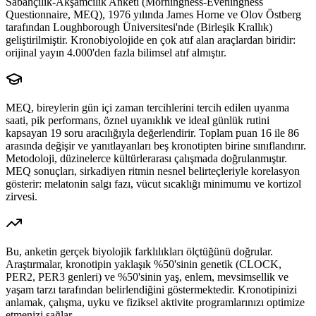
Sabahçılık-Akşamcılık Anketi (Morningness-Eveningness
Questionnaire, MEQ), 1976 yılında James Horne ve Olov Östberg
tarafından Loughborough Üniversitesi'nde (Birleşik Krallık)
geliştirilmiştir. Kronobiyolojide en çok atıf alan araçlardan biridir:
orijinal yayın 4.000'den fazla bilimsel atıf almıştır.
MEQ, bireylerin gün içi zaman tercihlerini tercih edilen uyanma
saati, pik performans, öznel uyanıklık ve ideal günlük rutini
kapsayan 19 soru aracılığıyla değerlendirir. Toplam puan 16 ile 86
arasında değişir ve yanıtlayanları beş kronotipten birine sınıflandırır.
Metodoloji, düzinelerce kültürlerarası çalışmada doğrulanmıştır.
MEQ sonuçları, sirkadiyen ritmin nesnel belirteçleriyle korelasyon
gösterir: melatonin salgı fazı, vücut sıcaklığı minimumu ve kortizol
zirvesi.
Bu, anketin gerçek biyolojik farklılıkları ölçtüğünü doğrular.
Araştırmalar, kronotipin yaklaşık %50'sinin genetik (CLOCK,
PER2, PER3 genleri) ve %50'sinin yaş, enlem, mevsimsellik ve
yaşam tarzı tarafından belirlendiğini göstermektedir. Kronotipinizi
anlamak, çalışma, uyku ve fiziksel aktivite programlarınızı optimize
etmenizi sağlar.