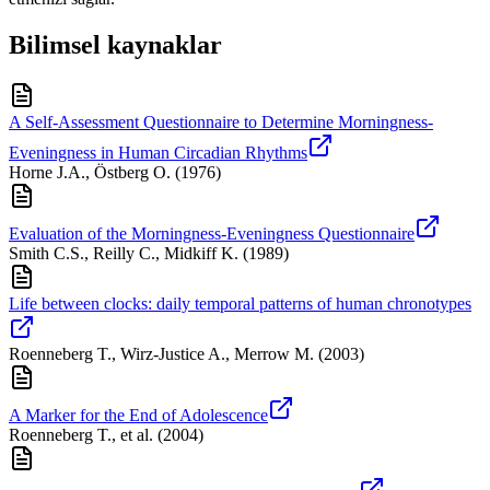
Bilimsel kaynaklar
A Self-Assessment Questionnaire to Determine Morningness-
Eveningness in Human Circadian Rhythms
Horne J.A., Östberg O.
(
1976
)
Evaluation of the Morningness-Eveningness Questionnaire
Smith C.S., Reilly C., Midkiff K.
(
1989
)
Life between clocks: daily temporal patterns of human chronotypes
Roenneberg T., Wirz-Justice A., Merrow M.
(
2003
)
A Marker for the End of Adolescence
Roenneberg T., et al.
(
2004
)