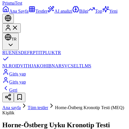
Prisma
Test
Ana Sayfa
Testler
AI analizi
Bilgi
Top
Yeni
TR
RU
EN
ES
DE
FR
PT
IT
PL
UK
TR
NL
RO
ID
VI
TH
JA
KO
HI
BN
AR
SV
CS
EL
TL
MS
Giriş yap
Giriş yap
Geri
Ana sayfa
Tüm testler
Horne-Östberg Kronotip Testi (MEQ)
Kişilik
Horne-Östberg Uyku Kronotip Testi