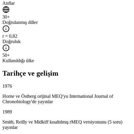
Atıflar
30+
Doğrulanmış diller
r = 0,82
Doğruluk
50+
Kullanıldığı ülke
Tarihçe ve gelişim
1976
Horne ve Östberg orijinal MEQ'yu International Journal of
Chronobiology'de yayınlar
1989
Smith, Reilly ve Midkiff kısaltılmış rMEQ versiyonunu (5 soru)
yayınlar