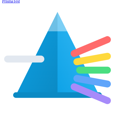
Prisma
Test