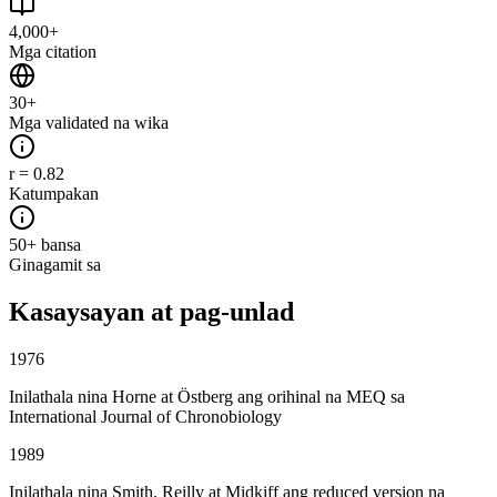
4,000+
Mga citation
30+
Mga validated na wika
r = 0.82
Katumpakan
50+ bansa
Ginagamit sa
Kasaysayan at pag-unlad
1976
Inilathala nina Horne at Östberg ang orihinal na MEQ sa
International Journal of Chronobiology
1989
Inilathala nina Smith, Reilly at Midkiff ang reduced version na