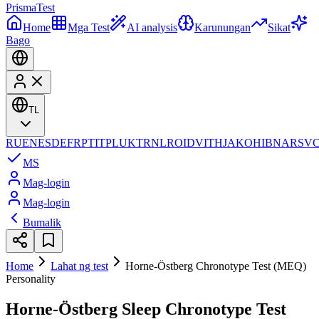
Prisma
Test
Home
Mga Test
AI analysis
Karunungan
Sikat
Bago
TL
RU
EN
ES
DE
FR
PT
IT
PL
UK
TR
NL
RO
ID
VI
TH
JA
KO
HI
BN
AR
SV
MS
Mag-login
Mag-login
Bumalik
Home
Lahat ng test
Horne-Östberg Chronotype Test (MEQ)
Personality
Horne-Östberg Sleep Chronotype Test