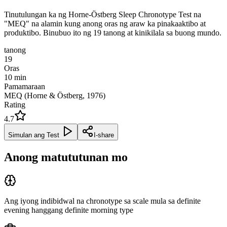
Tinutulungan ka ng Horne-Östberg Sleep Chronotype Test na
"MEQ" na alamin kung anong oras ng araw ka pinakaaktibo at
produktibo. Binubuo ito ng 19 tanong at kinikilala sa buong mundo.
tanong
19
Oras
10
min
Pamamaraan
MEQ (Horne & Östberg, 1976)
Rating
4.7
Simulan ang Test
I-share
Anong matututunan mo
Ang iyong indibidwal na chronotype sa scale mula sa definite
evening hanggang definite morning type