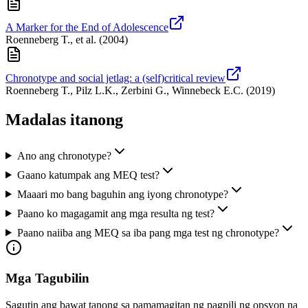
A Marker for the End of Adolescence
Roenneberg T., et al.
(
2004
)
Chronotype and social jetlag: a (self)critical review
Roenneberg T., Pilz L.K., Zerbini G., Winnebeck E.C.
(
2019
)
Madalas itanong
Ano ang chronotype?
Gaano katumpak ang MEQ test?
Maaari mo bang baguhin ang iyong chronotype?
Paano ko magagamit ang mga resulta ng test?
Paano naiiba ang MEQ sa iba pang mga test ng chronotype?
Mga Tagubilin
Sagutin ang bawat tanong sa pamamagitan ng pagpili ng opsyon na