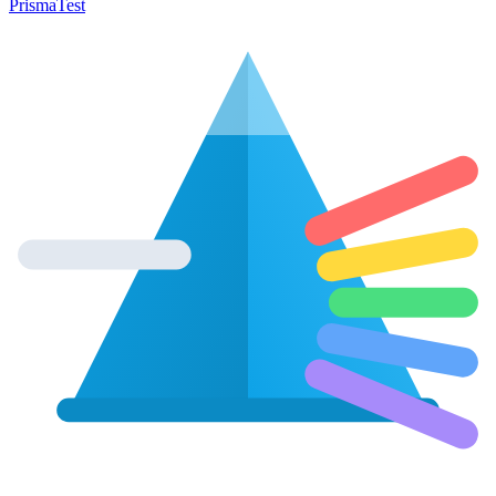
Prisma
Test