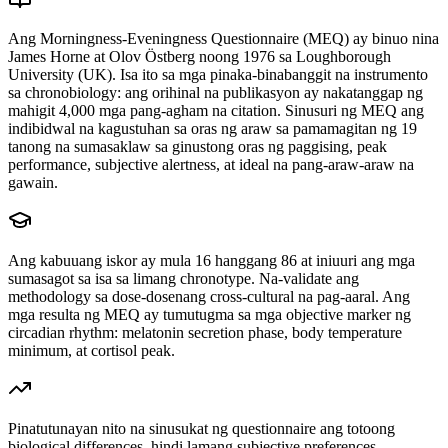
Ang Morningness-Eveningness Questionnaire (MEQ) ay binuo nina
James Horne at Olov Östberg noong 1976 sa Loughborough
University (UK). Isa ito sa mga pinaka-binabanggit na instrumento
sa chronobiology: ang orihinal na publikasyon ay nakatanggap ng
mahigit 4,000 mga pang-agham na citation. Sinusuri ng MEQ ang
indibidwal na kagustuhan sa oras ng araw sa pamamagitan ng 19
tanong na sumasaklaw sa ginustong oras ng paggising, peak
performance, subjective alertness, at ideal na pang-araw-araw na
gawain.
Ang kabuuang iskor ay mula 16 hanggang 86 at iniuuri ang mga
sumasagot sa isa sa limang chronotype. Na-validate ang
methodology sa dose-dosenang cross-cultural na pag-aaral. Ang
mga resulta ng MEQ ay tumutugma sa mga objective marker ng
circadian rhythm: melatonin secretion phase, body temperature
minimum, at cortisol peak.
Pinatutunayan nito na sinusukat ng questionnaire ang totoong
biological differences, hindi lamang subjective preferences.