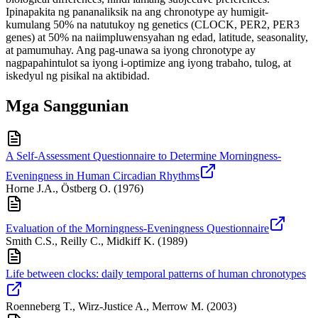
Ipinapakita ng pananaliksik na ang chronotype ay humigit-
kumulang 50% na natutukoy ng genetics (CLOCK, PER2, PER3
genes) at 50% na naiimpluwensyahan ng edad, latitude, seasonality,
at pamumuhay. Ang pag-unawa sa iyong chronotype ay
nagpapahintulot sa iyong i-optimize ang iyong trabaho, tulog, at
iskedyul ng pisikal na aktibidad.
Mga Sanggunian
A Self-Assessment Questionnaire to Determine Morningness-
Eveningness in Human Circadian Rhythms
Horne J.A., Östberg O.
(
1976
)
Evaluation of the Morningness-Eveningness Questionnaire
Smith C.S., Reilly C., Midkiff K.
(
1989
)
Life between clocks: daily temporal patterns of human chronotypes
Roenneberg T., Wirz-Justice A., Merrow M.
(
2003
)