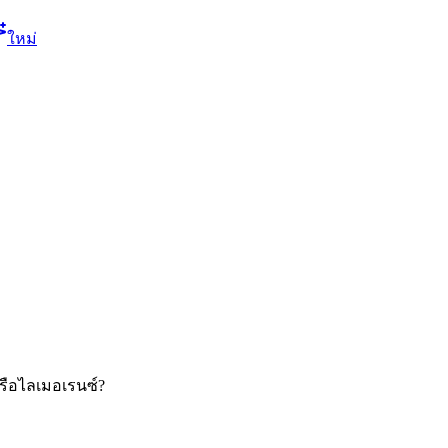
ใหม่
รือไลเมอเรนซ์?