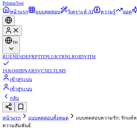
Prisma
Test
หน้าแรก
แบบทดสอบ
วิเคราะห์ AI
ความรู้
ยอด
TH
RU
EN
ES
DE
FR
PT
IT
PL
UK
TR
NL
RO
ID
VI
TH
JA
KO
HI
BN
AR
SV
CS
EL
TL
MS
เข้าสู่ระบบ
เข้าสู่ระบบ
กลับ
หน้าแรก
แบบทดสอบทั้งหมด
แบบทดสอบความรัก: รักแท้ห
ความสัมพันธ์