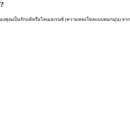
์?
งคุณเป็นรักแท้หรือไลเมอเรนซ์ (ความหลงใหลแบบหมกมุ่น) จากง