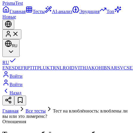
Prisma
Test
Главная
Тесты
AI-анализ
Эрудиция
Топ
Новые
RU
RU
EN
ES
DE
FR
PT
IT
PL
UK
TR
NL
RO
ID
VI
TH
JA
KO
HI
BN
AR
SV
CS
E
Войти
Войти
Назад
Главная
Все тесты
Тест на влюблённость: влюблены ли
вы или это лимеренс?
Отношения