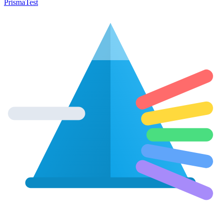
Prisma
Test