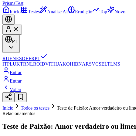
Prisma
Test
Início
Testes
Análise AI
Erudição
Top
Novo
PT
RU
EN
ES
DE
FR
PT
IT
PL
UK
TR
NL
RO
ID
VI
TH
JA
KO
HI
BN
AR
SV
CS
EL
TL
MS
Entrar
Entrar
Voltar
Início
Todos os testes
Teste de Paixão: Amor verdadeiro ou lim
Relacionamentos
Teste de Paixão: Amor verdadeiro ou lime