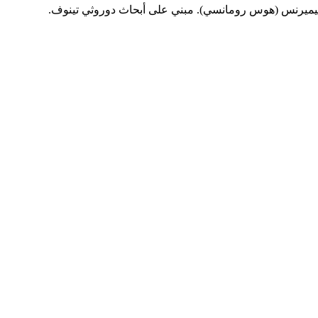
م ليميرنس (هوس رومانسي). مبني على أبحاث دوروثي تينوف.