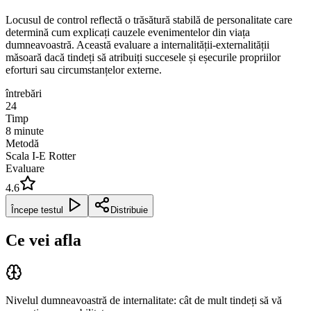
Locusul de control reflectă o trăsătură stabilă de personalitate care
determină cum explicați cauzele evenimentelor din viața
dumneavoastră. Această evaluare a internalității-externalității
măsoară dacă tindeți să atribuiți succesele și eșecurile propriilor
eforturi sau circumstanțelor externe.
întrebări
24
Timp
8
minute
Metodă
Scala I-E Rotter
Evaluare
4.6
Începe testul
Distribuie
Ce vei afla
Nivelul dumneavoastră de internalitate: cât de mult tindeți să vă