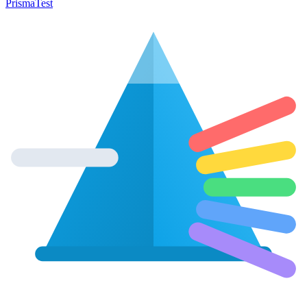
Prisma
Test