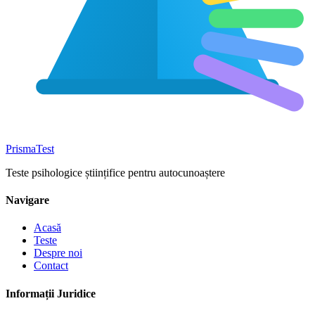
Prisma
Test
Teste psihologice științifice pentru autocunoaștere
Navigare
Acasă
Teste
Despre noi
Contact
Informații Juridice