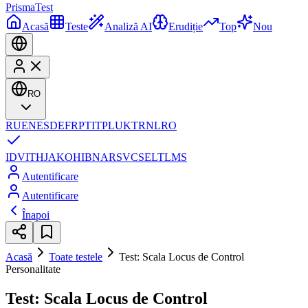
Prisma
Test
Acasă
Teste
Analiză AI
Erudiție
Top
Nou
RO
RU
EN
ES
DE
FR
PT
IT
PL
UK
TR
NL
RO
ID
VI
TH
JA
KO
HI
BN
AR
SV
CS
EL
TL
MS
Autentificare
Autentificare
Înapoi
Acasă
Toate testele
Test: Scala Locus de Control
Personalitate
Test: Scala Locus de Control