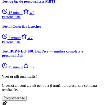
Test de tip de personalitate MBTI
15
minute
4.8
Personalitate
Testul Culorilor Luscher
5
minute
4.7
Personalitate
Test IPIP-NEO-300: Big Five — analiza completă a
personalității
45
minute
4.9
Vrei să afli mai multe?
Creează un cont gratuit pentru a-ți urmări progresul și a compara
rezultatele.
Înregistrează-te