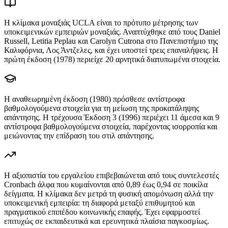
Η κλίμακα μοναξιάς UCLA είναι το πρότυπο μέτρησης των
υποκειμενικών εμπειριών μοναξιάς. Αναπτύχθηκε από τους Daniel
Russell, Letitia Peplau και Carolyn Cutrona στο Πανεπιστήμιο της
Καλιφόρνια, Λος Άντζελες, και έχει υποστεί τρεις επαναλήψεις. Η
πρώτη έκδοση (1978) περιείχε 20 αρνητικά διατυπωμένα στοιχεία.
Η αναθεωρημένη έκδοση (1980) πρόσθεσε αντίστροφα
βαθμολογούμενα στοιχεία για τη μείωση της προκατάληψης
απάντησης. Η τρέχουσα Έκδοση 3 (1996) περιέχει 11 άμεσα και 9
αντίστροφα βαθμολογούμενα στοιχεία, παρέχοντας ισορροπία και
μειώνοντας την επίδραση του στιλ απάντησης.
Η αξιοπιστία του εργαλείου επιβεβαιώνεται από τους συντελεστές
Cronbach άλφα που κυμαίνονται από 0,89 έως 0,94 σε ποικίλα
δείγματα. Η κλίμακα δεν μετρά τη φυσική απομόνωση αλλά την
υποκειμενική εμπειρία: τη διαφορά μεταξύ επιθυμητού και
πραγματικού επιπέδου κοινωνικής επαφής. Έχει εφαρμοστεί
επιτυχώς σε εκπαιδευτικά και ερευνητικά πλαίσια παγκοσμίως.