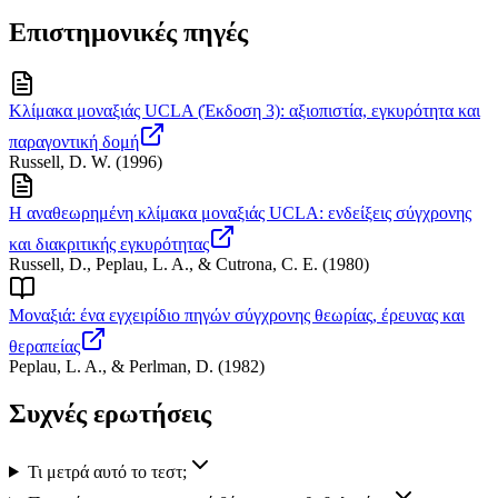
Επιστημονικές πηγές
Κλίμακα μοναξιάς UCLA (Έκδοση 3): αξιοπιστία, εγκυρότητα και
παραγοντική δομή
Russell, D. W.
(
1996
)
Η αναθεωρημένη κλίμακα μοναξιάς UCLA: ενδείξεις σύγχρονης
και διακριτικής εγκυρότητας
Russell, D., Peplau, L. A., & Cutrona, C. E.
(
1980
)
Μοναξιά: ένα εγχειρίδιο πηγών σύγχρονης θεωρίας, έρευνας και
θεραπείας
Peplau, L. A., & Perlman, D.
(
1982
)
Συχνές ερωτήσεις
Τι μετρά αυτό το τεστ;