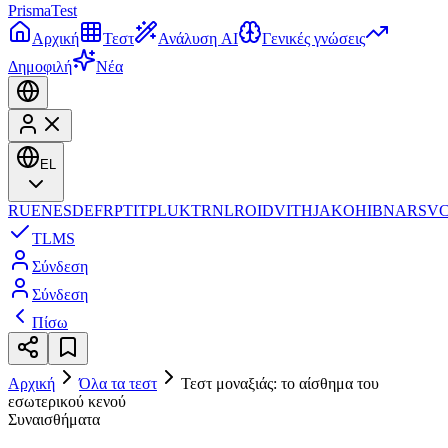
Prisma
Test
Αρχική
Τεστ
Ανάλυση AI
Γενικές γνώσεις
Δημοφιλή
Νέα
EL
RU
EN
ES
DE
FR
PT
IT
PL
UK
TR
NL
RO
ID
VI
TH
JA
KO
HI
BN
AR
SV
TL
MS
Σύνδεση
Σύνδεση
Πίσω
Αρχική
Όλα τα τεστ
Τεστ μοναξιάς: το αίσθημα του
εσωτερικού κενού
Συναισθήματα