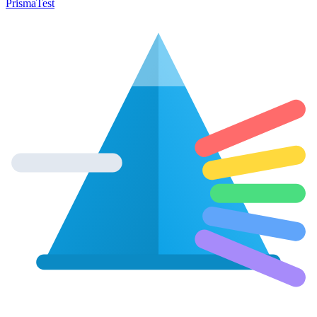
Prisma
Test