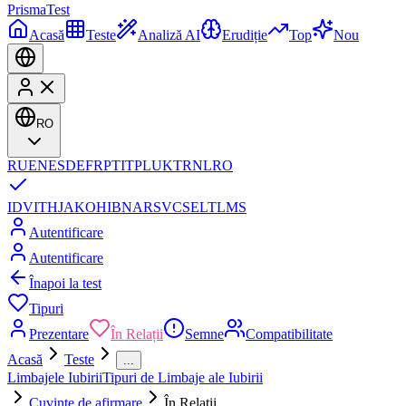
Prisma
Test
Acasă
Teste
Analiză AI
Erudiție
Top
Nou
RO
RU
EN
ES
DE
FR
PT
IT
PL
UK
TR
NL
RO
ID
VI
TH
JA
KO
HI
BN
AR
SV
CS
EL
TL
MS
Autentificare
Autentificare
Înapoi la test
Tipuri
Prezentare
În Relații
Semne
Compatibilitate
Acasă
Teste
...
Limbajele Iubirii
Tipuri de Limbaje ale Iubirii
Cuvinte de afirmare
În Relații