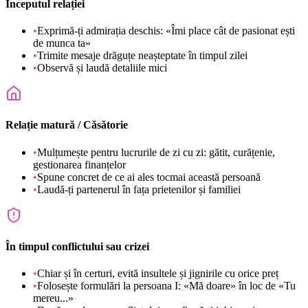
Începutul relației
•
Exprimă-ți admirația deschis: «Îmi place cât de pasionat ești
de munca ta»
•
Trimite mesaje drăguțe neașteptate în timpul zilei
•
Observă și laudă detaliile mici
Relație matură / Căsătorie
•
Mulțumește pentru lucrurile de zi cu zi: gătit, curățenie,
gestionarea finanțelor
•
Spune concret de ce ai ales tocmai această persoană
•
Laudă-ți partenerul în fața prietenilor și familiei
În timpul conflictului sau crizei
•
Chiar și în certuri, evită insultele și jignirile cu orice preț
•
Folosește formulări la persoana I: «Mă doare» în loc de «Tu
mereu...»