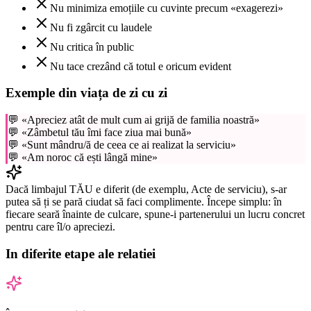
Nu minimiza emoțiile cu cuvinte precum «exagerezi»
Nu fi zgârcit cu laudele
Nu critica în public
Nu tace crezând că totul e oricum evident
Exemple din viața de zi cu zi
💬
«
Apreciez atât de mult cum ai grijă de familia noastră
»
💬
«
Zâmbetul tău îmi face ziua mai bună
»
💬
«
Sunt mândru/ă de ceea ce ai realizat la serviciu
»
💬
«
Am noroc că ești lângă mine
»
Dacă limbajul TĂU e diferit (de exemplu, Acte de serviciu), s-ar
putea să ți se pară ciudat să faci complimente. Începe simplu: în
fiecare seară înainte de culcare, spune-i partenerului un lucru concret
pentru care îl/o apreciezi.
In diferite etape ale relatiei