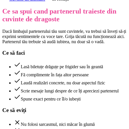
Ce sa spui cand partenerul traieste din
cuvinte de dragoste
Dacă limbajul partenerului tău sunt cuvintele, va trebui să înveți să-ți
exprimi sentimentele cu voce tare. Grija tăcută nu funcționează aici.
Partenerul tău trebuie să audă iubirea, nu doar să o vadă.
Ce să faci
Lasă biletuțe drăguțe pe frigider sau în geantă
Fă complimente în fața altor persoane
Laudă realizări concrete, nu doar aspectul fizic
Scrie mesaje lungi despre de ce îți apreciezi partenerul
Spune exact pentru ce îl/o iubești
Ce să eviți
Nu folosi sarcasmul, nici măcar în glumă