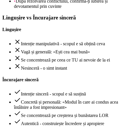
•
După rezolvarea conflictului, confirmă-ți iubirea și
devotamentul prin cuvinte
Lingușire vs Încurajare sinceră
Lingușire
Intenție manipulativă - scopul e să obțină ceva
Vagă și generală: «Ești cea mai bună»
Se concentrează pe ceea ce TU ai nevoie de la ei
Nesinceră - o simt instant
Încurajare sinceră
Intenție sinceră - scopul e să susțină
Concretă și personală: «Modul în care ai condus acea
întâlnire a fost impresionant»
Se concentrează pe creșterea și bunăstarea LOR
Autentică - construiește încredere și apropiere