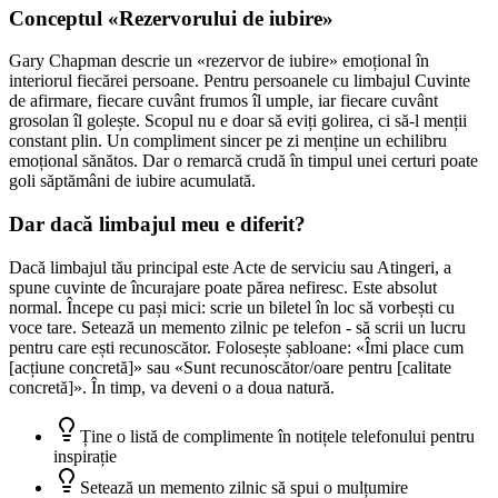
Conceptul «Rezervorului de iubire»
Gary Chapman descrie un «rezervor de iubire» emoțional în
interiorul fiecărei persoane. Pentru persoanele cu limbajul Cuvinte
de afirmare, fiecare cuvânt frumos îl umple, iar fiecare cuvânt
grosolan îl golește. Scopul nu e doar să eviți golirea, ci să-l menții
constant plin. Un compliment sincer pe zi menține un echilibru
emoțional sănătos. Dar o remarcă crudă în timpul unei certuri poate
goli săptămâni de iubire acumulată.
Dar dacă limbajul meu e diferit?
Dacă limbajul tău principal este Acte de serviciu sau Atingeri, a
spune cuvinte de încurajare poate părea nefiresc. Este absolut
normal. Începe cu pași mici: scrie un biletel în loc să vorbești cu
voce tare. Setează un memento zilnic pe telefon - să scrii un lucru
pentru care ești recunoscător. Folosește șabloane: «Îmi place cum
[acțiune concretă]» sau «Sunt recunoscător/oare pentru [calitate
concretă]». În timp, va deveni o a doua natură.
Ține o listă de complimente în notițele telefonului pentru
inspirație
Setează un memento zilnic să spui o mulțumire