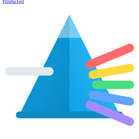
Prisma
Test