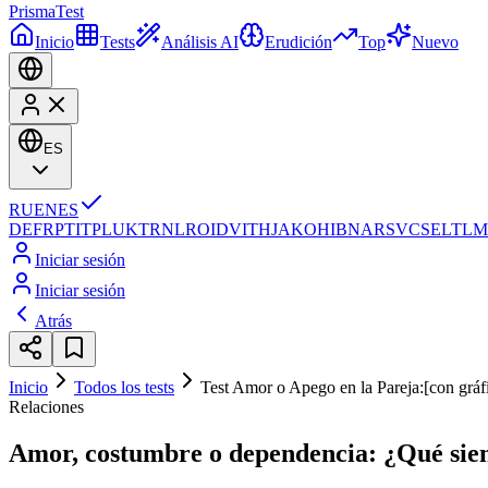
Prisma
Test
Inicio
Tests
Análisis AI
Erudición
Top
Nuevo
ES
RU
EN
ES
DE
FR
PT
IT
PL
UK
TR
NL
RO
ID
VI
TH
JA
KO
HI
BN
AR
SV
CS
EL
TL
M
Iniciar sesión
Iniciar sesión
Atrás
Inicio
Todos los tests
Test Amor o Apego en la Pareja:[con gráfi
Relaciones
Amor, costumbre o dependencia: ¿Qué sien