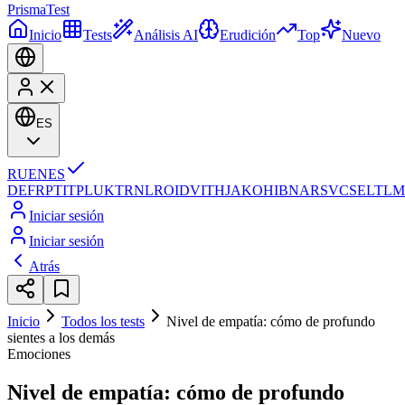
Prisma
Test
Inicio
Tests
Análisis AI
Erudición
Top
Nuevo
ES
RU
EN
ES
DE
FR
PT
IT
PL
UK
TR
NL
RO
ID
VI
TH
JA
KO
HI
BN
AR
SV
CS
EL
TL
M
Iniciar sesión
Iniciar sesión
Atrás
Inicio
Todos los tests
Nivel de empatía: cómo de profundo
sientes a los demás
Emociones
Nivel de empatía: cómo de profundo