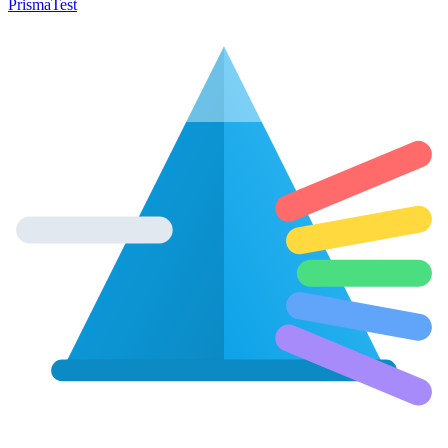
Prisma
Test