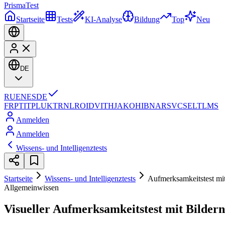
Prisma
Test
Startseite
Tests
KI-Analyse
Bildung
Top
Neu
DE
RU
EN
ES
DE
FR
PT
IT
PL
UK
TR
NL
RO
ID
VI
TH
JA
KO
HI
BN
AR
SV
CS
EL
TL
MS
Anmelden
Anmelden
Wissens- und Intelligenztests
Startseite
Wissens- und Intelligenztests
Aufmerksamkeitstest mit
Allgemeinwissen
Visueller Aufmerksamkeitstest mit Bildern