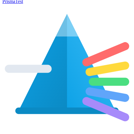
Prisma
Test