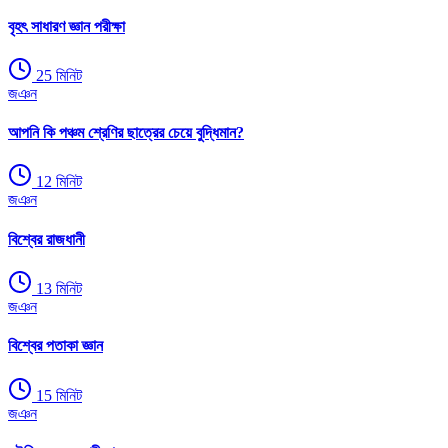
বৃহৎ সাধারণ জ্ঞান পরীক্ষা
25
মিনিট
জঞন
আপনি কি পঞ্চম শ্রেণির ছাত্রের চেয়ে বুদ্ধিমান?
12
মিনিট
জঞন
বিশ্বের রাজধানী
13
মিনিট
জঞন
বিশ্বের পতাকা জ্ঞান
15
মিনিট
জঞন