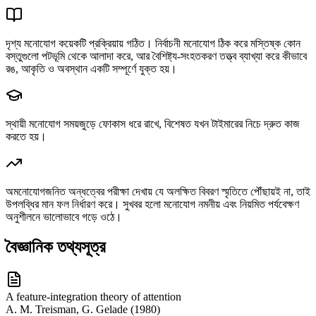
দৃশ্য মনোযোগ কয়েকটি প্রক্রিয়ায় গঠিত। নির্বাচনী মনোযোগ ঠিক করে মস্তিষ্ক কোন
বস্তুগুলো পটভূমি থেকে আলাদা করে, আর বৈশিষ্ট্য-সংহতকরণ তত্ত্ব ব্যাখ্যা করে কীভাবে
রঙ, আকৃতি ও অবস্থান একটি সম্পূর্ণে যুক্ত হয়।
স্থায়ী মনোযোগ সময়জুড়ে ফোকাস ধরে রাখে, বিশেষত যখন টাইমারের নিচে দ্রুত কাজ
করতে হয়।
অমনোযোগজনিত অন্ধত্বের পরীক্ষা দেখায় যে অলক্ষিত বিবরণ স্মৃতিতে পৌঁছায়ই না, তাই
উপলব্ধির মান ফল নির্ধারণ করে। সুখবর হলো মনোযোগ নমনীয় এবং নিয়মিত পর্যবেক্ষণ
অনুশীলনে ভালোভাবে গড়ে ওঠে।
বৈজ্ঞানিক তথ্যসূত্র
A feature-integration theory of attention
A. M. Treisman, G. Gelade
(
1980
)