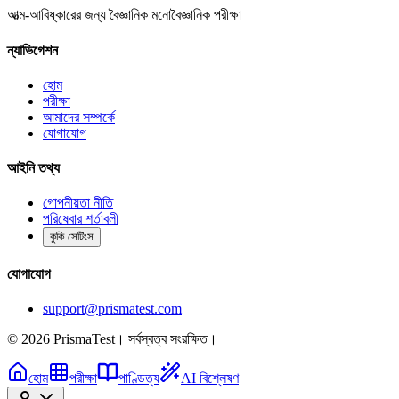
আত্ম-আবিষ্কারের জন্য বৈজ্ঞানিক মনোবৈজ্ঞানিক পরীক্ষা
ন্যাভিগেশন
হোম
পরীক্ষা
আমাদের সম্পর্কে
যোগাযোগ
আইনি তথ্য
গোপনীয়তা নীতি
পরিষেবার শর্তাবলী
কুকি সেটিংস
যোগাযোগ
support@prismatest.com
© 2026 PrismaTest। সর্বস্বত্ব সংরক্ষিত।
হোম
পরীক্ষা
পাণ্ডিত্য
AI বিশ্লেষণ