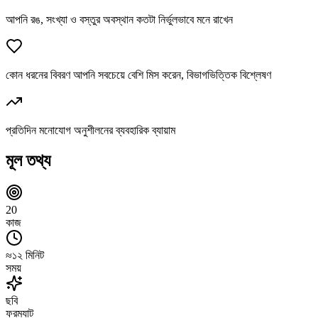
আপনি রঙ, সংখ্যা ও বস্তুর অবস্থান কতটা নির্ভুলভাবে মনে রাখেন
কোন ধরনের বিবরণ আপনি সবচেয়ে বেশি মিস করেন, বিভাগভিত্তিক বিশ্লেষণ
প্রতিদিন মনোযোগ অনুশীলনের ব্যবহারিক ব্যায়াম
মূল তথ্য
20
কাজ
≈১২ মিনিট
সময়
ছবি
ফরম্যাট