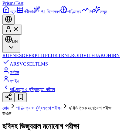
Prisma
Test
হোম
পরীক্ষা
AI বিশ্লেষণ
পাণ্ডিত্য
টপ
নতুন
BN
RU
EN
ES
DE
FR
PT
IT
PL
UK
TR
NL
RO
ID
VI
TH
JA
KO
HI
BN
AR
SV
CS
EL
TL
MS
লগইন
লগইন
পাণ্ডিত্য ও বুদ্ধিমত্তা পরীক্ষা
হোম
পাণ্ডিত্য ও বুদ্ধিমত্তা পরীক্ষা
ছবিভিত্তিক মনোযোগ পরীক্ষা
জঞন
ছবিসহ ভিজ্যুয়াল মনোযোগ পরীক্ষা