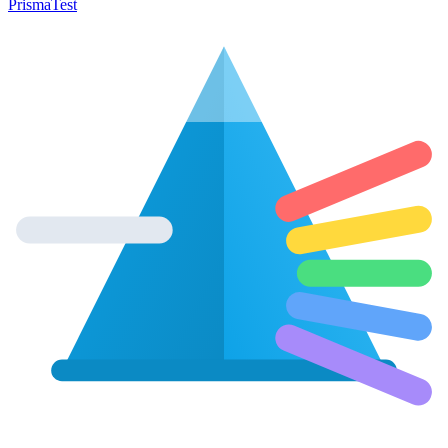
Prisma
Test