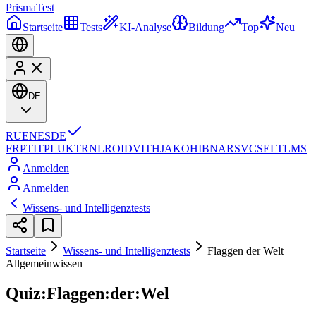
Prisma
Test
Startseite
Tests
KI-Analyse
Bildung
Top
Neu
DE
RU
EN
ES
DE
FR
PT
IT
PL
UK
TR
NL
RO
ID
VI
TH
JA
KO
HI
BN
AR
SV
CS
EL
TL
MS
Anmelden
Anmelden
Wissens- und Intelligenztests
Startseite
Wissens- und Intelligenztests
Flaggen der Welt
Allgemeinwissen
Quiz:Flaggen:der:Wel