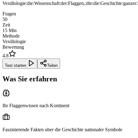
Vexillologie:die:Wissenschaft:der:Flaggen,:die:die:Geschichte:ganzer
Fragen
50
Zeit
15
Min
Methode
Vexillologie
Bewertung
4.8
Test starten
Teilen
Was Sie erfahren
Ihr Flaggenwissen nach Kontinent
Faszinierende Fakten uber die Geschichte nationaler Symbole