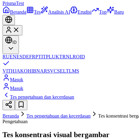
Prisma
Test
Beranda
Tes
Analisis AI
Erudisi
Top
Baru
ID
RU
EN
ES
DE
FR
PT
IT
PL
UK
TR
NL
RO
ID
VI
TH
JA
KO
HI
BN
AR
SV
CS
EL
TL
MS
Masuk
Masuk
Tes pengetahuan dan kecerdasan
Beranda
Tes pengetahuan dan kecerdasan
Tes konsentrasi ber
Pengetahuan
Tes konsentrasi visual bergambar