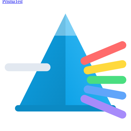
Prisma
Test