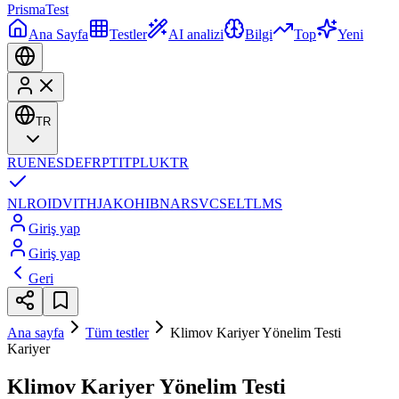
Prisma
Test
Ana Sayfa
Testler
AI analizi
Bilgi
Top
Yeni
TR
RU
EN
ES
DE
FR
PT
IT
PL
UK
TR
NL
RO
ID
VI
TH
JA
KO
HI
BN
AR
SV
CS
EL
TL
MS
Giriş yap
Giriş yap
Geri
Ana sayfa
Tüm testler
Klimov Kariyer Yönelim Testi
Kariyer
Klimov Kariyer Yönelim Testi