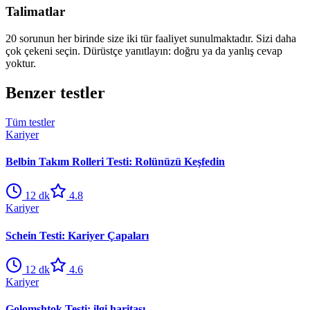
Talimatlar
20 sorunun her birinde size iki tür faaliyet sunulmaktadır. Sizi daha
çok çekeni seçin. Dürüstçe yanıtlayın: doğru ya da yanlış cevap
yoktur.
Benzer testler
Tüm testler
Kariyer
Belbin Takım Rolleri Testi: Rolünüzü Keşfedin
12
dk
4.8
Kariyer
Schein Testi: Kariyer Çapaları
12
dk
4.6
Kariyer
Golomshtok Testi: ilgi haritası