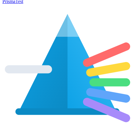
Prisma
Test