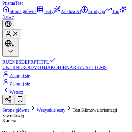
Prisma
Test
Strona główna
Testy
Analiza AI
Erudycja
Top
Nowe
PL
RU
EN
ES
DE
FR
PT
IT
PL
UK
TR
NL
RO
ID
VI
TH
JA
KO
HI
BN
AR
SV
CS
EL
TL
MS
Zaloguj się
Zaloguj się
Wstecz
Strona główna
Wszystkie testy
Test Klimowa orientacji
zawodowej
Kariera