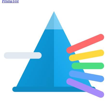
Prisma
Test