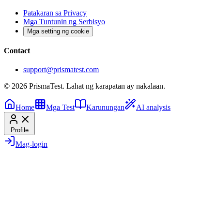
Patakaran sa Privacy
Mga Tuntunin ng Serbisyo
Mga setting ng cookie
Contact
support@prismatest.com
© 2026 PrismaTest. Lahat ng karapatan ay nakalaan.
Home
Mga Test
Karunungan
AI analysis
Profile
Mag-login