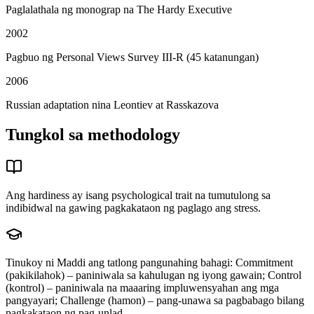
Paglalathala ng monograp na The Hardy Executive
2002
Pagbuo ng Personal Views Survey III-R (45 katanungan)
2006
Russian adaptation nina Leontiev at Rasskazova
Tungkol sa methodology
Ang hardiness ay isang psychological trait na tumutulong sa
indibidwal na gawing pagkakataon ng paglago ang stress.
Tinukoy ni Maddi ang tatlong pangunahing bahagi: Commitment
(pakikilahok) – paniniwala sa kahulugan ng iyong gawain; Control
(kontrol) – paniniwala na maaaring impluwensyahan ang mga
pangyayari; Challenge (hamon) – pang-unawa sa pagbabago bilang
pagkakataon ng pag-unlad.