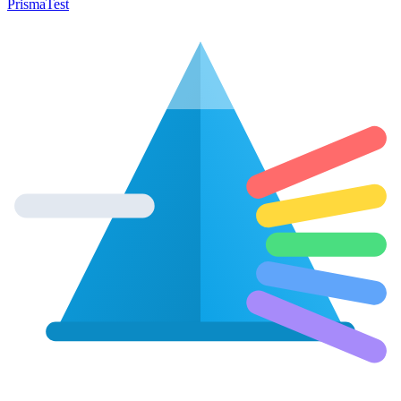
Prisma
Test