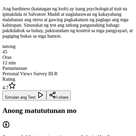
Ang hardiness (katatagan ng loob) ay isang psychological trait na
ipinakilala ni Salvatore Maddi at naglalarawan ng kakayahang
malabanan ang stress at gawing pagkakataon ng paglago ang mga
kahirapan. Sinusukat ng test ang tatlong pangunahing bahagi:
pakikilahok sa buhay, pakiramdam ng kontrol sa mga pangyayari, at
pagiging bukas sa mga hamon.
tanong
45
Oras
12
min
Pamamaraan
Personal Views Survey III-R
Rating
4.7
Simulan ang Test
I-share
Anong matututunan mo