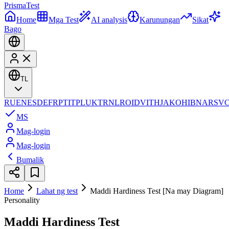
Prisma
Test
Home
Mga Test
AI analysis
Karunungan
Sikat
Bago
TL
RU
EN
ES
DE
FR
PT
IT
PL
UK
TR
NL
RO
ID
VI
TH
JA
KO
HI
BN
AR
SV
MS
Mag-login
Mag-login
Bumalik
Home
Lahat ng test
Maddi Hardiness Test [Na may Diagram]
Personality
Maddi Hardiness Test