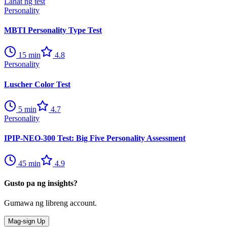
Lahat ng test
Personality
MBTI Personality Type Test
15
min
4.8
Personality
Luscher Color Test
5
min
4.7
Personality
IPIP-NEO-300 Test: Big Five Personality Assessment
45
min
4.9
Gusto pa ng insights?
Gumawa ng libreng account.
Mag-sign Up