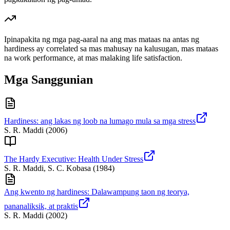
Ipinapakita ng mga pag-aaral na ang mas mataas na antas ng
hardiness ay correlated sa mas mahusay na kalusugan, mas mataas
na work performance, at mas malaking life satisfaction.
Mga Sanggunian
Hardiness: ang lakas ng loob na lumago mula sa mga stress
S. R. Maddi
(
2006
)
The Hardy Executive: Health Under Stress
S. R. Maddi, S. C. Kobasa
(
1984
)
Ang kwento ng hardiness: Dalawampung taon ng teorya,
pananaliksik, at praktis
S. R. Maddi
(
2002
)