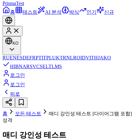
Prisma
Test
홈
테스트
AI 분석
박식
인기
신규
KO
RU
EN
ES
DE
FR
PT
IT
PL
UK
TR
NL
RO
ID
VI
TH
JA
KO
HI
BN
AR
SV
CS
EL
TL
MS
로그인
로그인
뒤로
홈
모든 테스트
매디 강인성 테스트 [다이어그램 포함]
성격
매디 강인성 테스트