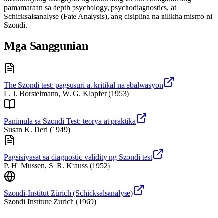
pamamaraan sa depth psychology, psychodiagnostics, at
Schicksalsanalyse (Fate Analysis), ang disiplina na nilikha mismo ni
Szondi.
Mga Sanggunian
The Szondi test: pagsusuri at kritikal na ebalwasyon
L. J. Borstelmann, W. G. Klopfer
(
1953
)
Panimula sa Szondi Test: teorya at praktika
Susan K. Deri
(
1949
)
Pagsisiyasat sa diagnostic validity ng Szondi test
P. H. Mussen, S. R. Krauss
(
1952
)
Szondi-Institut Zürich (Schicksalsanalyse)
Szondi Institute Zurich
(
1969
)