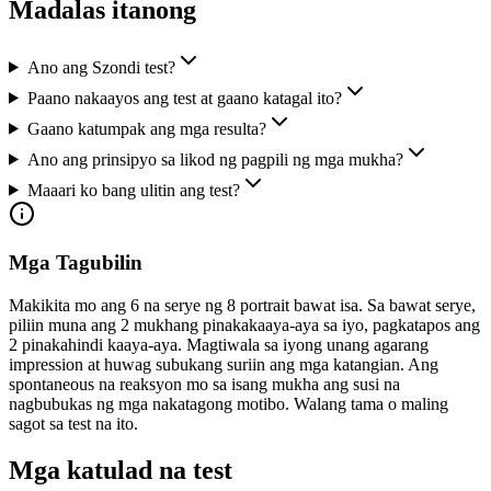
Madalas itanong
Ano ang Szondi test?
Paano nakaayos ang test at gaano katagal ito?
Gaano katumpak ang mga resulta?
Ano ang prinsipyo sa likod ng pagpili ng mga mukha?
Maaari ko bang ulitin ang test?
Mga Tagubilin
Makikita mo ang 6 na serye ng 8 portrait bawat isa. Sa bawat serye,
piliin muna ang 2 mukhang pinakakaaya-aya sa iyo, pagkatapos ang
2 pinakahindi kaaya-aya. Magtiwala sa iyong unang agarang
impression at huwag subukang suriin ang mga katangian. Ang
spontaneous na reaksyon mo sa isang mukha ang susi na
nagbubukas ng mga nakatagong motibo. Walang tama o maling
sagot sa test na ito.
Mga katulad na test