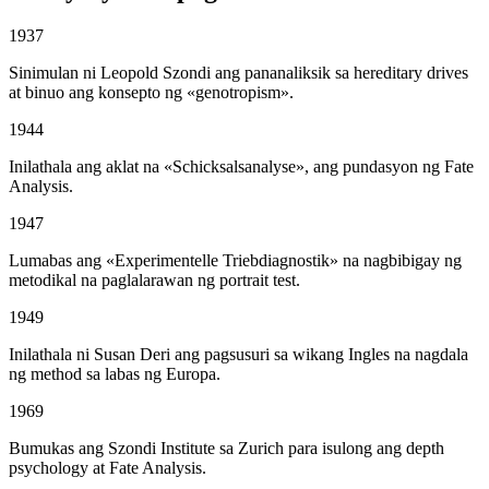
1937
Sinimulan ni Leopold Szondi ang pananaliksik sa hereditary drives
at binuo ang konsepto ng «genotropism».
1944
Inilathala ang aklat na «Schicksalsanalyse», ang pundasyon ng Fate
Analysis.
1947
Lumabas ang «Experimentelle Triebdiagnostik» na nagbibigay ng
metodikal na paglalarawan ng portrait test.
1949
Inilathala ni Susan Deri ang pagsusuri sa wikang Ingles na nagdala
ng method sa labas ng Europa.
1969
Bumukas ang Szondi Institute sa Zurich para isulong ang depth
psychology at Fate Analysis.