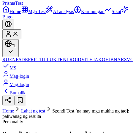
Prisma
Test
Home
Mga Test
AI analysis
Karunungan
Sikat
Bago
TL
RU
EN
ES
DE
FR
PT
IT
PL
UK
TR
NL
RO
ID
VI
TH
JA
KO
HI
BN
AR
SV
MS
Mag-login
Mag-login
Bumalik
Home
Lahat ng test
Szondi Test [na may mga mukha ng tao]:
paliwanag ng resulta
Personality