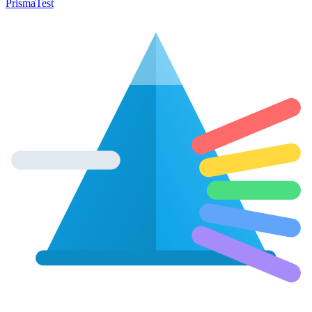
Prisma
Test