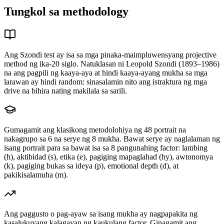
Tungkol sa methodology
Ang Szondi test ay isa sa mga pinaka-maimpluwensyang projective
method ng ika-20 siglo. Natuklasan ni Leopold Szondi (1893–1986)
na ang pagpili ng kaaya-aya at hindi kaaya-ayang mukha sa mga
larawan ay hindi random: sinasalamin nito ang istraktura ng mga
drive na bihira nating makilala sa sarili.
Gumagamit ang klasikong metodolohiya ng 48 portrait na
nakagrupo sa 6 na serye ng 8 mukha. Bawat serye ay naglalaman ng
isang portrait para sa bawat isa sa 8 pangunahing factor: lambing
(h), aktibidad (s), etika (e), pagiging mapaglahad (hy), awtonomya
(k), pagiging bukas sa ideya (p), emotional depth (d), at
pakikisalamuha (m).
Ang paggusto o pag-ayaw sa isang mukha ay nagpapakita ng
kasalukuyang kalagayan ng kaukulang factor. Ginagamit ang