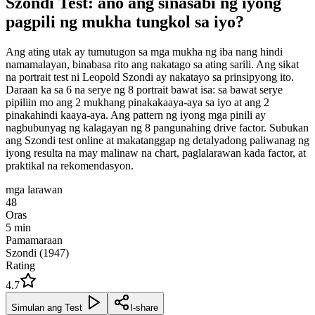
Szondi Test: ano ang sinasabi ng iyong
pagpili ng mukha tungkol sa iyo?
Ang ating utak ay tumutugon sa mga mukha ng iba nang hindi
namamalayan, binabasa rito ang nakatago sa ating sarili. Ang sikat
na portrait test ni Leopold Szondi ay nakatayo sa prinsipyong ito.
Daraan ka sa 6 na serye ng 8 portrait bawat isa: sa bawat serye
pipiliin mo ang 2 mukhang pinakakaaya-aya sa iyo at ang 2
pinakahindi kaaya-aya. Ang pattern ng iyong mga pinili ay
nagbubunyag ng kalagayan ng 8 pangunahing drive factor. Subukan
ang Szondi test online at makatanggap ng detalyadong paliwanag ng
iyong resulta na may malinaw na chart, paglalarawan kada factor, at
praktikal na rekomendasyon.
mga larawan
48
Oras
5
min
Pamamaraan
Szondi (1947)
Rating
4.7
Simulan ang Test
I-share