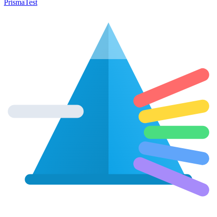
Prisma
Test