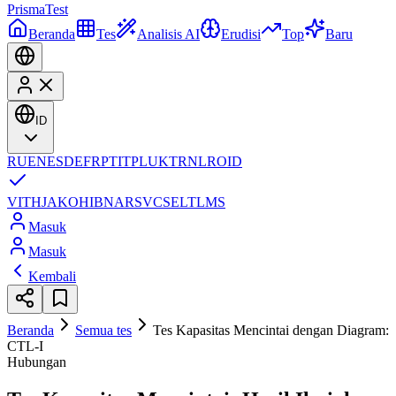
Prisma
Test
Beranda
Tes
Analisis AI
Erudisi
Top
Baru
ID
RU
EN
ES
DE
FR
PT
IT
PL
UK
TR
NL
RO
ID
VI
TH
JA
KO
HI
BN
AR
SV
CS
EL
TL
MS
Masuk
Masuk
Kembali
Beranda
Semua tes
Tes Kapasitas Mencintai dengan Diagram:
CTL-I
Hubungan