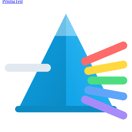
Prisma
Test