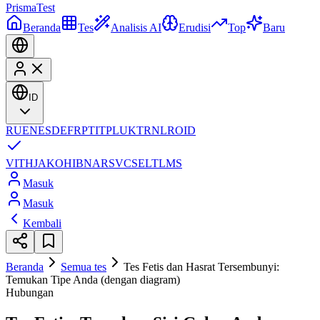
Prisma
Test
Beranda
Tes
Analisis AI
Erudisi
Top
Baru
ID
RU
EN
ES
DE
FR
PT
IT
PL
UK
TR
NL
RO
ID
VI
TH
JA
KO
HI
BN
AR
SV
CS
EL
TL
MS
Masuk
Masuk
Kembali
Beranda
Semua tes
Tes Fetis dan Hasrat Tersembunyi:
Temukan Tipe Anda (dengan diagram)
Hubungan