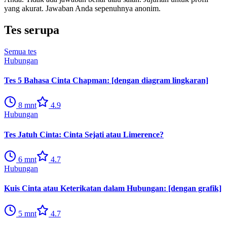
yang akurat. Jawaban Anda sepenuhnya anonim.
Tes serupa
Semua tes
Hubungan
Tes 5 Bahasa Cinta Chapman: [dengan diagram lingkaran]
8
mnt
4.9
Hubungan
Tes Jatuh Cinta: Cinta Sejati atau Limerence?
6
mnt
4.7
Hubungan
Kuis Cinta atau Keterikatan dalam Hubungan: [dengan grafik]
5
mnt
4.7