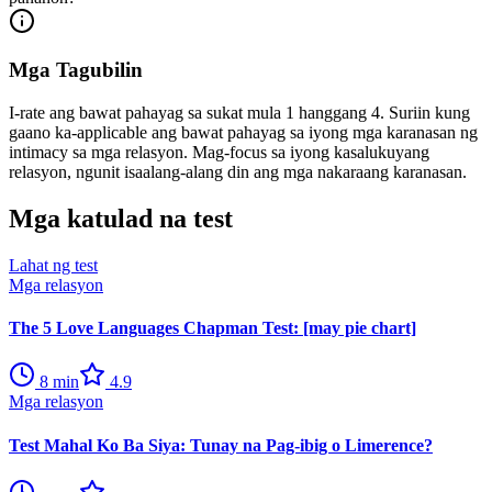
Mga Tagubilin
I-rate ang bawat pahayag sa sukat mula 1 hanggang 4. Suriin kung
gaano ka-applicable ang bawat pahayag sa iyong mga karanasan ng
intimacy sa mga relasyon. Mag-focus sa iyong kasalukuyang
relasyon, ngunit isaalang-alang din ang mga nakaraang karanasan.
Mga katulad na test
Lahat ng test
Mga relasyon
The 5 Love Languages Chapman Test: [may pie chart]
8
min
4.9
Mga relasyon
Test Mahal Ko Ba Siya: Tunay na Pag-ibig o Limerence?