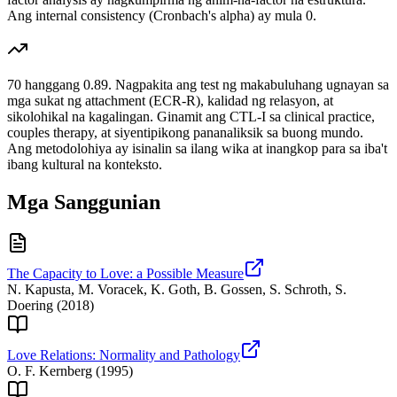
Ang internal consistency (Cronbach's alpha) ay mula 0.
70 hanggang 0.89. Nagpakita ang test ng makabuluhang ugnayan sa
mga sukat ng attachment (ECR-R), kalidad ng relasyon, at
sikolohikal na kagalingan. Ginamit ang CTL-I sa clinical practice,
couples therapy, at siyentipikong pananaliksik sa buong mundo.
Ang metodolohiya ay isinalin sa ilang wika at inangkop para sa iba't
ibang kultural na konteksto.
Mga Sanggunian
The Capacity to Love: a Possible Measure
N. Kapusta, M. Voracek, K. Goth, B. Gossen, S. Schroth, S.
Doering
(
2018
)
Love Relations: Normality and Pathology
O. F. Kernberg
(
1995
)