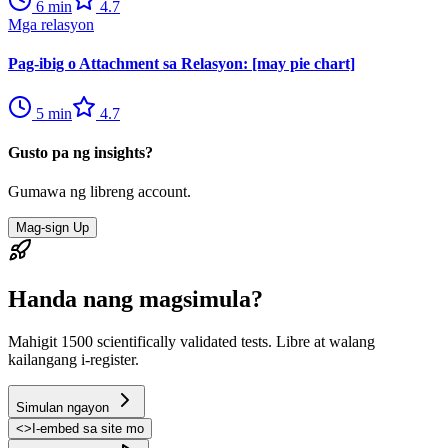
6
min
4.7
Mga relasyon
Pag-ibig o Attachment sa Relasyon: [may pie chart]
5
min
4.7
Gusto pa ng insights?
Gumawa ng libreng account.
Mag-sign Up
Handa nang magsimula?
Mahigit 1500 scientifically validated tests. Libre at walang
kailangang i-register.
Simulan ngayon
<
>
I-embed sa site mo