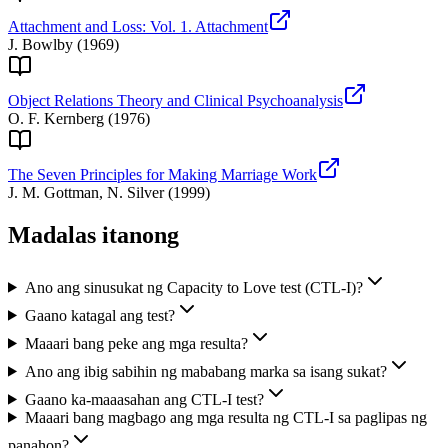
Attachment and Loss: Vol. 1. Attachment
J. Bowlby
(
1969
)
Object Relations Theory and Clinical Psychoanalysis
O. F. Kernberg
(
1976
)
The Seven Principles for Making Marriage Work
J. M. Gottman, N. Silver
(
1999
)
Madalas itanong
Ano ang sinusukat ng Capacity to Love test (CTL-I)?
Gaano katagal ang test?
Maaari bang peke ang mga resulta?
Ano ang ibig sabihin ng mababang marka sa isang sukat?
Gaano ka-maaasahan ang CTL-I test?
Maaari bang magbago ang mga resulta ng CTL-I sa paglipas ng
panahon?