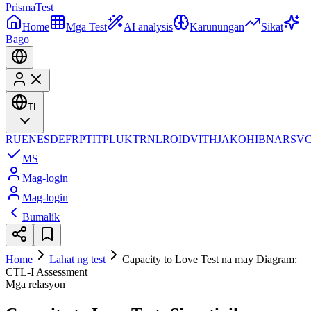
Prisma
Test
Home
Mga Test
AI analysis
Karunungan
Sikat
Bago
TL
RU
EN
ES
DE
FR
PT
IT
PL
UK
TR
NL
RO
ID
VI
TH
JA
KO
HI
BN
AR
SV
MS
Mag-login
Mag-login
Bumalik
Home
Lahat ng test
Capacity to Love Test na may Diagram:
CTL-I Assessment
Mga relasyon