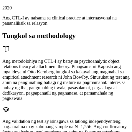
2020
Ang CTL-I ay naisama sa clinical practice at internasyonal na
pananaliksik sa relasyon
Tungkol sa methodology
Ang metodolohiya ng CTL-I ay batay sa psychoanalytic object
relations theory at attachment theory. Pinagsama ni Kapusta ang
mga ideya ni Otto Kernberg tungkol sa kakayahang magmahal sa
empirical attachment research ni John Bowlby. Sinusukat ng test ang
anim na pangunahing bahagi ng mature na pagmamahal: interes sa
buhay ng iba, pangunahing tiwala, pasasalamat, pag-aalaga at
dedikasyon, pagpapanatili ng pagnanasa, at pamamahala ng
pagkawala.
Ang validation ng test ay isinagawa sa tatlong independyenteng
pag-aaral na may kabuuang sample na N=1,556. Ang confirmatory
factor analysis ay nagkumpirma ng anim-na-factor na estruktura.