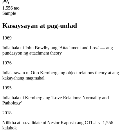
1,556 tao
Sample
Kasaysayan at pag-unlad
1969
Inilathala ni John Bowlby ang 'Attachment and Loss' — ang
pundasyon ng attachment theory
1976
Inilalarawan ni Otto Kernberg ang object relations theory at ang
kakayahang magmahal
1995
Inilathala ni Kernberg ang 'Love Relations: Normality and
Pathology'
2018
Nilikha at na-validate ni Nestor Kapusta ang CTL-I sa 1,556
kalahok