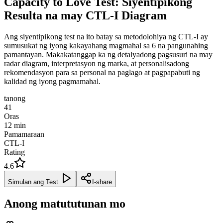
Capacity to Love Test: Siyentipikong
Resulta na may CTL-I Diagram
Ang siyentipikong test na ito batay sa metodolohiya ng CTL-I ay
sumusukat ng iyong kakayahang magmahal sa 6 na pangunahing
pamantayan. Makakatanggap ka ng detalyadong pagsusuri na may
radar diagram, interpretasyon ng marka, at personalisadong
rekomendasyon para sa personal na paglago at pagpapabuti ng
kalidad ng iyong pagmamahal.
tanong
41
Oras
12
min
Pamamaraan
CTL-I
Rating
4.6
Simulan ang Test
I-share
Anong matututunan mo