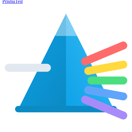
Prisma
Test