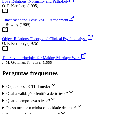
Love Relations: Normality and Pathology
O. F. Kernberg
(
1995
)
Attachment and Loss: Vol. 1. Attachment
J. Bowlby
(
1969
)
Object Relations Theory and Clinical Psychoanalysis
O. F. Kernberg
(
1976
)
The Seven Principles for Making Marriage Work
J. M. Gottman, N. Silver
(
1999
)
Perguntas frequentes
O que o teste CTL-I mede?
Qual a validação científica deste teste?
Quanto tempo leva o teste?
Posso melhorar minha capacidade de amar?