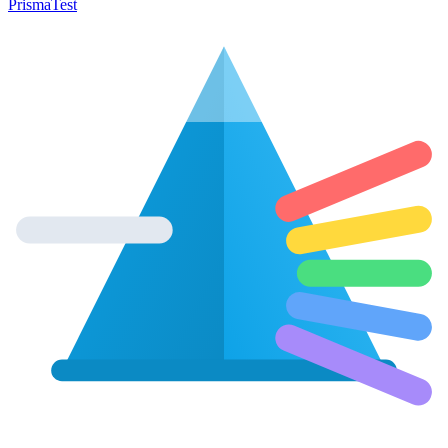
Prisma
Test