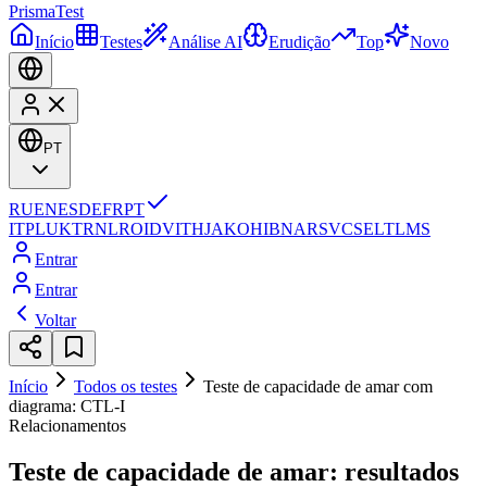
Prisma
Test
Início
Testes
Análise AI
Erudição
Top
Novo
PT
RU
EN
ES
DE
FR
PT
IT
PL
UK
TR
NL
RO
ID
VI
TH
JA
KO
HI
BN
AR
SV
CS
EL
TL
MS
Entrar
Entrar
Voltar
Início
Todos os testes
Teste de capacidade de amar com
diagrama: CTL-I
Relacionamentos
Teste de capacidade de amar: resultados