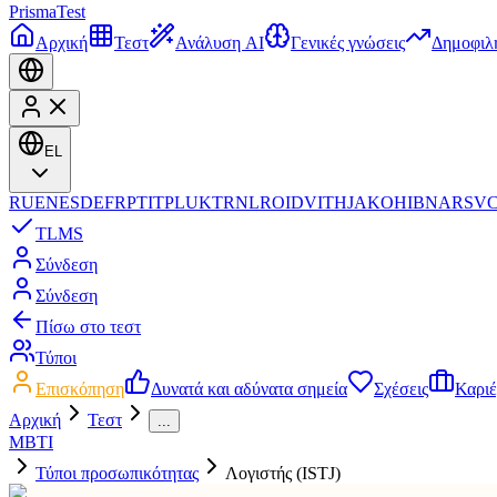
Prisma
Test
Αρχική
Τεστ
Ανάλυση AI
Γενικές γνώσεις
Δημοφιλ
EL
RU
EN
ES
DE
FR
PT
IT
PL
UK
TR
NL
RO
ID
VI
TH
JA
KO
HI
BN
AR
SV
TL
MS
Σύνδεση
Σύνδεση
Πίσω στο τεστ
Τύποι
Επισκόπηση
Δυνατά και αδύνατα σημεία
Σχέσεις
Καρι
Αρχική
Τεστ
...
MBTI
Τύποι προσωπικότητας
Λογιστής (ISTJ)