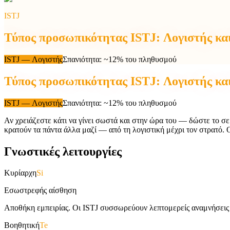
ISTJ
Τύπος προσωπικότητας ISTJ: Λογιστής κα
ISTJ
—
Λογιστής
Σπανιότητα
:
~12% του πληθυσμού
Τύπος προσωπικότητας ISTJ: Λογιστής κα
ISTJ
—
Λογιστής
Σπανιότητα
:
~12% του πληθυσμού
Αν χρειάζεστε κάτι να γίνει σωστά και στην ώρα του — δώστε το σ
κρατούν τα πάντα άλλα μαζί — από τη λογιστική μέχρι τον στρατό. 
Γνωστικές λειτουργίες
Κυρίαρχη
Si
Εσωστρεφής αίσθηση
Αποθήκη εμπειρίας. Οι ISTJ συσσωρεύουν λεπτομερείς αναμνήσεις τ
Βοηθητική
Te