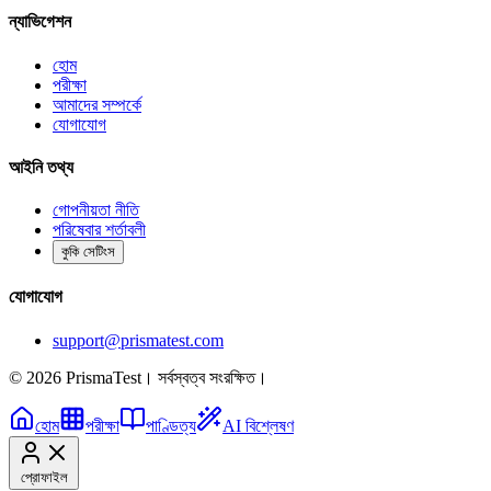
ন্যাভিগেশন
হোম
পরীক্ষা
আমাদের সম্পর্কে
যোগাযোগ
আইনি তথ্য
গোপনীয়তা নীতি
পরিষেবার শর্তাবলী
কুকি সেটিংস
যোগাযোগ
support@prismatest.com
© 2026 PrismaTest। সর্বস্বত্ব সংরক্ষিত।
হোম
পরীক্ষা
পাণ্ডিত্য
AI বিশ্লেষণ
প্রোফাইল