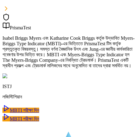
PrismaTest
Isabel Briggs Myers এবং Katharine Cook Briggs কর্তৃক উদ্ভাবিত Myers-
Briggs Type Indicator (MBTI)-এর ভিত্তিতে PrismaTest টিম কর্তৃক
প্রস্তুতকৃত বিষয়বস্তু। সমস্ত বর্ণনা বৈজ্ঞানিক উৎস এবং Jung-এর জ্ঞানীয় কার্যকারিতা
গবেষণার উপর ভিত্তি করে। MBTI এবং Myers-Briggs Type Indicator হল
The Myers-Briggs Company-এর নিবন্ধিত ট্রেডমার্ক। PrismaTest একটি
স্বাধীন প্রকল্প এবং ট্রেডমার্ক মালিকদের সাথে অনুমোদিত বা তাদের দ্বারা সমর্থিত নয়।
ISTJ
লজিস্টিশিয়ান
MBTI পরীক্ষা দিন
MBTI পরীক্ষা দিন