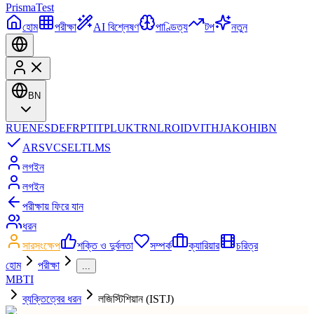
Prisma
Test
হোম
পরীক্ষা
AI বিশ্লেষণ
পাণ্ডিত্য
টপ
নতুন
BN
RU
EN
ES
DE
FR
PT
IT
PL
UK
TR
NL
RO
ID
VI
TH
JA
KO
HI
BN
AR
SV
CS
EL
TL
MS
লগইন
লগইন
পরীক্ষায় ফিরে যান
ধরন
সারসংক্ষেপ
শক্তি ও দুর্বলতা
সম্পর্ক
ক্যারিয়ার
চরিত্র
হোম
পরীক্ষা
...
MBTI
ব্যক্তিত্বের ধরন
লজিস্টিশিয়ান (ISTJ)