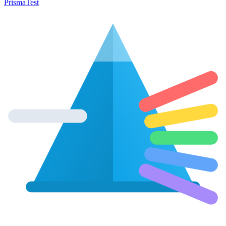
Prisma
Test