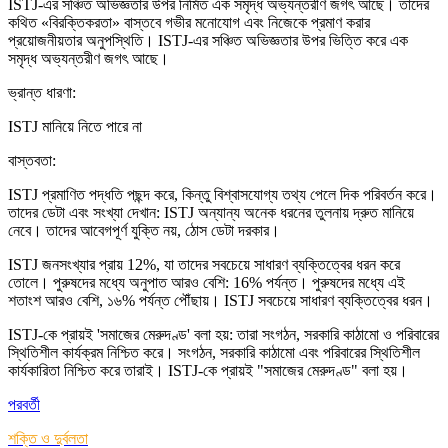
ISTJ-এর সঞ্চিত অভিজ্ঞতার উপর নির্মিত এক সমৃদ্ধ অভ্যন্তরীণ জগৎ আছে। তাদের
কথিত «বিরক্তিকরতা» বাস্তবে গভীর মনোযোগ এবং নিজেকে প্রমাণ করার
প্রয়োজনীয়তার অনুপস্থিতি। ISTJ-এর সঞ্চিত অভিজ্ঞতার উপর ভিত্তি করে এক
সমৃদ্ধ অভ্যন্তরীণ জগৎ আছে।
ভ্রান্ত ধারণা
:
ISTJ মানিয়ে নিতে পারে না
বাস্তবতা
:
ISTJ প্রমাণিত পদ্ধতি পছন্দ করে, কিন্তু বিশ্বাসযোগ্য তথ্য পেলে দিক পরিবর্তন করে।
তাদের ডেটা এবং সংখ্যা দেখান: ISTJ অন্যান্য অনেক ধরনের তুলনায় দ্রুত মানিয়ে
নেবে। তাদের আবেগপূর্ণ যুক্তি নয়, ঠোস ডেটা দরকার।
ISTJ জনসংখ্যার প্রায় 12%, যা তাদের সবচেয়ে সাধারণ ব্যক্তিত্বের ধরন করে
তোলে। পুরুষদের মধ্যে অনুপাত আরও বেশি: 16% পর্যন্ত। পুরুষদের মধ্যে এই
শতাংশ আরও বেশি, ১৬% পর্যন্ত পৌঁছায়। ISTJ সবচেয়ে সাধারণ ব্যক্তিত্বের ধরন।
ISTJ-কে প্রায়ই 'সমাজের মেরুদণ্ড' বলা হয়: তারা সংগঠন, সরকারি কাঠামো ও পরিবারের
স্থিতিশীল কার্যক্রম নিশ্চিত করে। সংগঠন, সরকারি কাঠামো এবং পরিবারের স্থিতিশীল
কার্যকারিতা নিশ্চিত করে তারাই। ISTJ-কে প্রায়ই "সমাজের মেরুদণ্ড" বলা হয়।
পরবর্তী
শক্তি ও দুর্বলতা