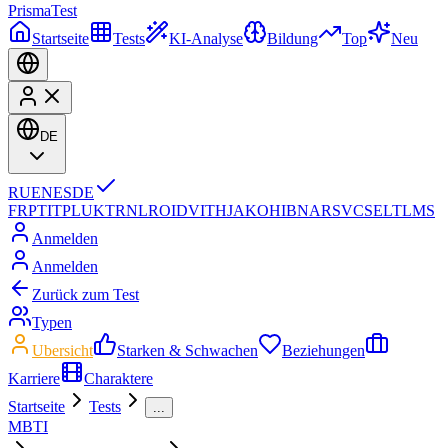
Prisma
Test
Startseite
Tests
KI-Analyse
Bildung
Top
Neu
DE
RU
EN
ES
DE
FR
PT
IT
PL
UK
TR
NL
RO
ID
VI
TH
JA
KO
HI
BN
AR
SV
CS
EL
TL
MS
Anmelden
Anmelden
Zurück zum Test
Typen
Ubersicht
Starken & Schwachen
Beziehungen
Karriere
Charaktere
Startseite
Tests
...
MBTI