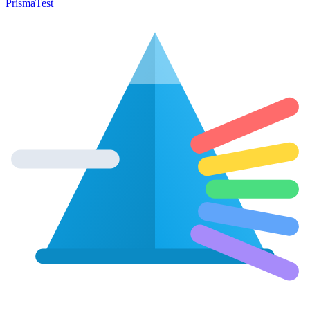
Prisma
Test