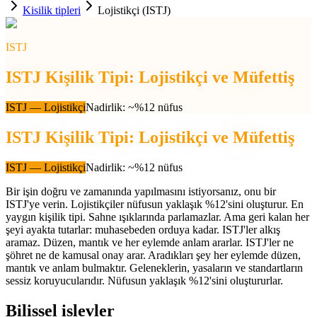
Kisilik tipleri
Lojistikçi (ISTJ)
ISTJ
ISTJ Kişilik Tipi: Lojistikçi ve Müfettiş
ISTJ
—
Lojistikçi
Nadirlik
:
~%12 nüfus
ISTJ Kişilik Tipi: Lojistikçi ve Müfettiş
ISTJ
—
Lojistikçi
Nadirlik
:
~%12 nüfus
Bir işin doğru ve zamanında yapılmasını istiyorsanız, onu bir
ISTJ'ye verin. Lojistikçiler nüfusun yaklaşık %12'sini oluşturur. En
yaygın kişilik tipi. Sahne ışıklarında parlamazlar. Ama geri kalan her
şeyi ayakta tutarlar: muhasebeden orduya kadar. ISTJ'ler alkış
aramaz. Düzen, mantık ve her eylemde anlam ararlar. ISTJ'ler ne
şöhret ne de kamusal onay arar. Aradıkları şey her eylemde düzen,
mantık ve anlam bulmaktır. Geleneklerin, yasaların ve standartların
sessiz koruyucularıdır. Nüfusun yaklaşık %12'sini oluştururlar.
Bilissel islevler