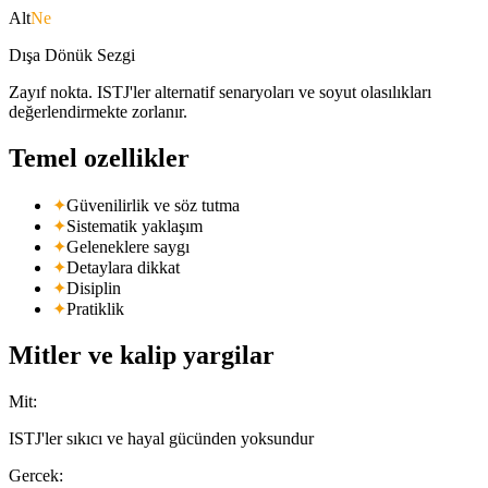
Alt
Ne
Dışa Dönük Sezgi
Zayıf nokta. ISTJ'ler alternatif senaryoları ve soyut olasılıkları
değerlendirmekte zorlanır.
Temel ozellikler
✦
Güvenilirlik ve söz tutma
✦
Sistematik yaklaşım
✦
Geleneklere saygı
✦
Detaylara dikkat
✦
Disiplin
✦
Pratiklik
Mitler ve kalip yargilar
Mit
:
ISTJ'ler sıkıcı ve hayal gücünden yoksundur
Gercek
: