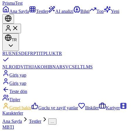
Prisma
Test
Ana Sayfa
Testler
AI analizi
Bilgi
Top
Yeni
TR
RU
EN
ES
DE
FR
PT
IT
PL
UK
TR
NL
RO
ID
VI
TH
JA
KO
HI
BN
AR
SV
CS
EL
TL
MS
Giriş yap
Giriş yap
Teste dön
Tipler
Genel bakis
Guclu ve zayif yanlar
Iliskiler
Kariyer
Karakterler
Ana Sayfa
Testler
...
MBTI