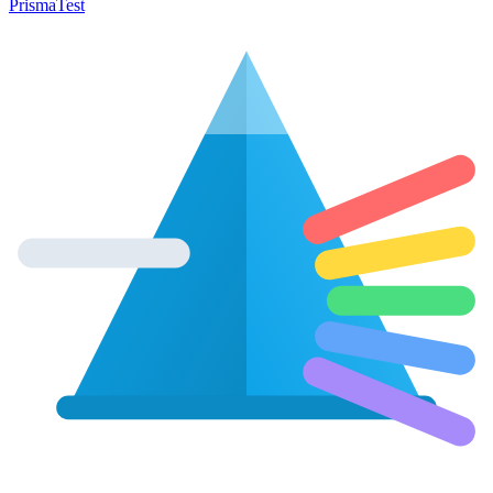
Prisma
Test