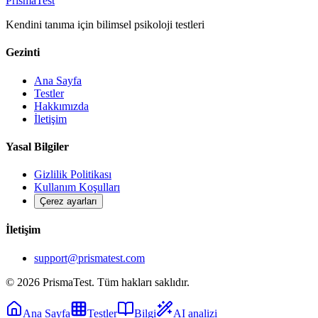
Prisma
Test
Kendini tanıma için bilimsel psikoloji testleri
Gezinti
Ana Sayfa
Testler
Hakkımızda
İletişim
Yasal Bilgiler
Gizlilik Politikası
Kullanım Koşulları
Çerez ayarları
İletişim
support@prismatest.com
© 2026 PrismaTest. Tüm hakları saklıdır.
Ana Sayfa
Testler
Bilgi
AI analizi