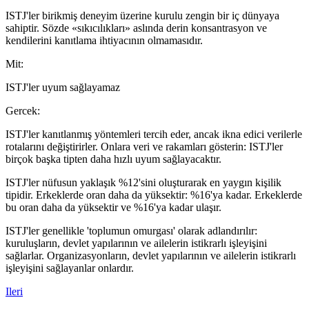
ISTJ'ler birikmiş deneyim üzerine kurulu zengin bir iç dünyaya
sahiptir. Sözde «sıkıcılıkları» aslında derin konsantrasyon ve
kendilerini kanıtlama ihtiyacının olmamasıdır.
Mit
:
ISTJ'ler uyum sağlayamaz
Gercek
:
ISTJ'ler kanıtlanmış yöntemleri tercih eder, ancak ikna edici verilerle
rotalarını değiştirirler. Onlara veri ve rakamları gösterin: ISTJ'ler
birçok başka tipten daha hızlı uyum sağlayacaktır.
ISTJ'ler nüfusun yaklaşık %12'sini oluşturarak en yaygın kişilik
tipidir. Erkeklerde oran daha da yüksektir: %16'ya kadar. Erkeklerde
bu oran daha da yüksektir ve %16'ya kadar ulaşır.
ISTJ'ler genellikle 'toplumun omurgası' olarak adlandırılır:
kuruluşların, devlet yapılarının ve ailelerin istikrarlı işleyişini
sağlarlar. Organizasyonların, devlet yapılarının ve ailelerin istikrarlı
işleyişini sağlayanlar onlardır.
Ileri