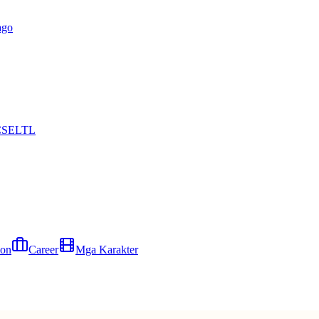
ago
CS
EL
TL
yon
Career
Mga Karakter