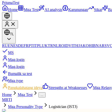
Prisma
Test
Home
Mga Test
AI analysis
Karunungan
Sikat
B
TL
RU
EN
ES
DE
FR
PT
IT
PL
UK
TR
NL
RO
ID
VI
TH
JA
KO
HI
BN
AR
SV
MS
Mag-login
Mag-login
Bumalik sa test
Mga type
Pangkalahatang ideya
Strengths at Weaknesses
Mga Relas
Home
Mga Test
...
MBTI
Mga Personality Type
Logistician (ISTJ)