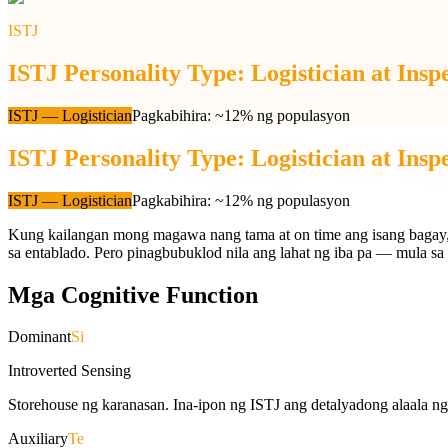
ISTJ
ISTJ Personality Type: Logistician at Insp
ISTJ
—
Logistician
Pagkabihira
:
~12% ng populasyon
ISTJ Personality Type: Logistician at Insp
ISTJ
—
Logistician
Pagkabihira
:
~12% ng populasyon
Kung kailangan mong magawa nang tama at on time ang isang bagay, 
sa entablado. Pero pinagbubuklod nila ang lahat ng iba pa — mula sa
Mga Cognitive Function
Dominant
Si
Introverted Sensing
Storehouse ng karanasan. Ina-ipon ng ISTJ ang detalyadong alaala 
Auxiliary
Te