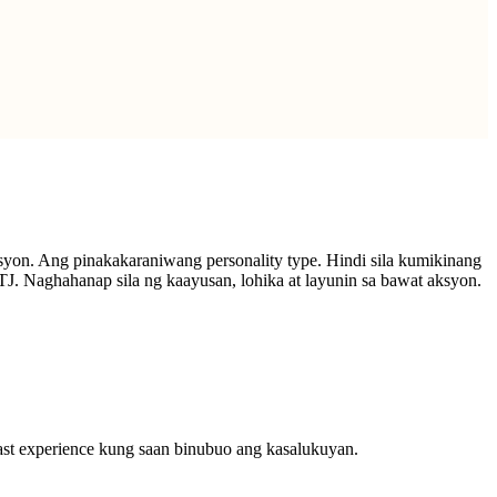
yon. Ang pinakakaraniwang personality type. Hindi sila kumikinang
TJ. Naghahanap sila ng kaayusan, lohika at layunin sa bawat aksyon.
st experience kung saan binubuo ang kasalukuyan.