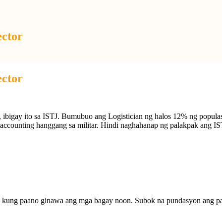
ector
ector
ibigay ito sa ISTJ. Bumubuo ang Logistician ng halos 12% ng populas
 accounting hanggang sa militar. Hindi naghahanap ng palakpak ang IS
ng kung paano ginawa ang mga bagay noon. Subok na pundasyon ang pa