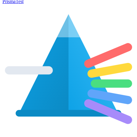
Prisma
Test