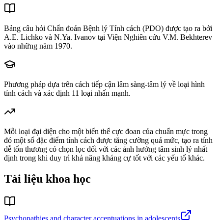
Bảng câu hỏi Chẩn đoán Bệnh lý Tính cách (PDO) được tạo ra bởi
A.E. Lichko và N.Ya. Ivanov tại Viện Nghiên cứu V.M. Bekhterev
vào những năm 1970.
Phương pháp dựa trên cách tiếp cận lâm sàng-tâm lý về loại hình
tính cách và xác định 11 loại nhấn mạnh.
Mỗi loại đại diện cho một biến thể cực đoan của chuẩn mực trong
đó một số đặc điểm tính cách được tăng cường quá mức, tạo ra tính
dễ tổn thương có chọn lọc đối với các ảnh hưởng tâm sinh lý nhất
định trong khi duy trì khả năng kháng cự tốt với các yếu tố khác.
Tài liệu khoa học
Psychopathies and character accentuations in adolescents