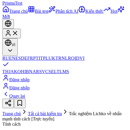
Prisma
Test
Trang chủ
Bài test
Phân tích AI
Kiến thức
Hot
Mới
VI
RU
EN
ES
DE
FR
PT
IT
PL
UK
TR
NL
RO
ID
VI
TH
JA
KO
HI
BN
AR
SV
CS
EL
TL
MS
Đăng nhập
Đăng nhập
Quay lại
Trang chủ
Tất cả bài kiểm tra
Trắc nghiệm Lichko về nhấn
mạnh tính cách [Trực tuyến]
Tính cách